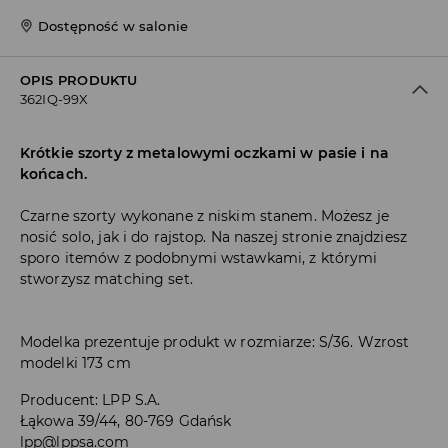
Dostępność w salonie
OPIS PRODUKTU
362IQ-99X
Krótkie szorty z metalowymi oczkami w pasie i na
końcach.
Czarne szorty wykonane z niskim stanem. Możesz je
nosić solo, jak i do rajstop. Na naszej stronie znajdziesz
sporo itemów z podobnymi wstawkami, z którymi
stworzysz matching set.
Modelka prezentuje produkt w rozmiarze: S/36. Wzrost
modelki 173 cm
Producent
:
LPP S.A.
Łąkowa 39/44, 80-769 Gdańsk
lpp@lppsa.com