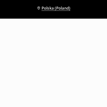
Polska (Poland)
Inni klienci wybrali także
Czarne mikroszorty jeansowe z paskiem
Grafitowe mikroszorty jeansowe low waist