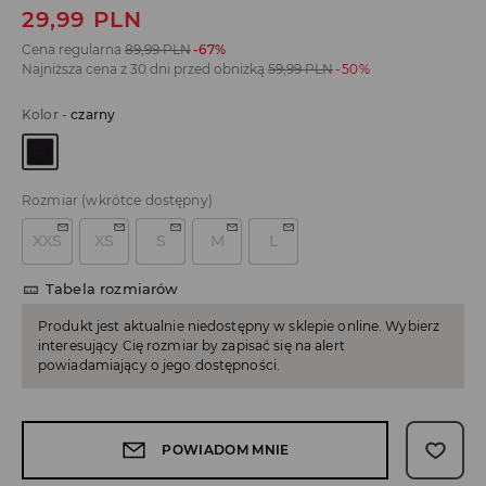
29,99
PLN
Cena regularna
89,99
PLN
-67%
Najniższa cena z 30 dni przed obniżką
59,99
PLN
-50%
Kolor
-
czarny
Rozmiar
(wkrótce dostępny)
XXS
XS
S
M
L
Tabela rozmiarów
Produkt jest aktualnie niedostępny w sklepie online. Wybierz
interesujący Cię rozmiar by zapisać się na alert
powiadamiający o jego dostępności.
POWIADOM MNIE