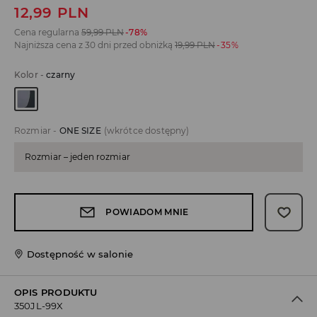
12,99
PLN
Cena regularna
59,99
PLN
-78%
Najniższa cena z 30 dni przed obniżką
19,99
PLN
-35%
Kolor
-
czarny
Rozmiar
-
ONE SIZE
(wkrótce dostępny)
Rozmiar – jeden rozmiar
POWIADOM MNIE
Dostępność w salonie
OPIS PRODUKTU
350JL-99X