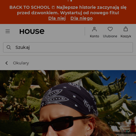
BACK TO SCHOOL
📒
Najlepsze historie zaczynają się
przed dzwonkiem. Wystartuj od nowego fitu!
Dla niej
Dla niego
Ulubione
Konto
Koszyk
Szukaj
Okulary