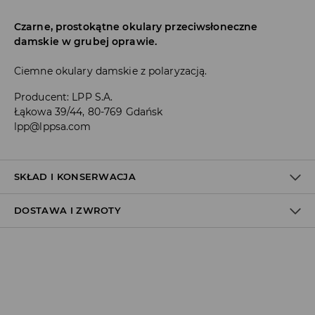
Czarne, prostokątne okulary przeciwsłoneczne
damskie w grubej oprawie.
Ciemne okulary damskie z polaryzacją.
Producent
:
LPP S.A.
Łąkowa 39/44, 80-769 Gdańsk
lpp@lppsa.com
SKŁAD I KONSERWACJA
DOSTAWA I ZWROTY
Polityka dostawy
Odbiór w salonie:
ZA DARMO
1–5 dni roboczych