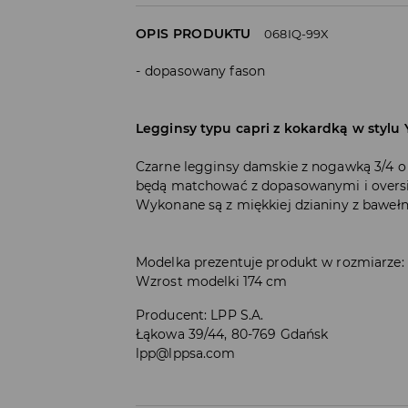
OPIS PRODUKTU
068IQ-99X
dopasowany fason
Legginsy typu capri z kokardką w stylu 
Czarne legginsy damskie z nogawką 3/4 o
będą matchować z dopasowanymi i oversi
Wykonane są z miękkiej dzianiny z bawełn
Modelka prezentuje produkt w rozmiarze:
Wzrost modelki 174 cm
Producent
:
LPP S.A.
Łąkowa 39/44, 80-769 Gdańsk
lpp@lppsa.com