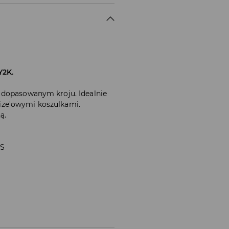
Y2K.
 dopasowanym kroju. Idealnie
ze'owymi koszulkami.
ą.
 S