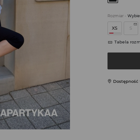
Rozmiar
-
Wybie
XS
S
Tabela roz
Dostępność 