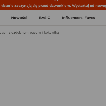
historie zaczynają się przed dzwonkiem. Wystartuj od noweg
Nowości
BASIC
Influencers' Faves
capri z ozdobnym pasem i kokardką