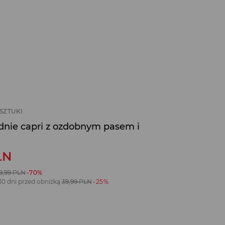
SZTUKI
dnie capri z ozdobnym pasem i
LN
9,99
PLN
-70%
30 dni przed obniżką
39,99
PLN
-25%