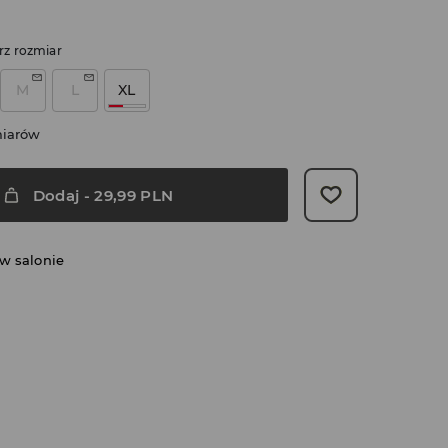
rz rozmiar
M
L
XL
miarów
Dodaj
-
29,99
PLN
w salonie