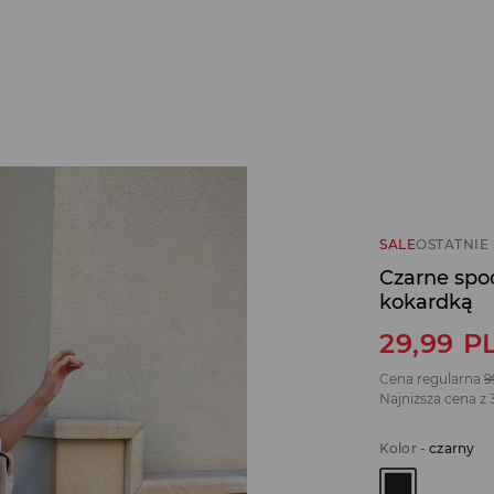
SALE
OSTATNIE 
Czarne spo
kokardką
29,99
P
Cena regularna
9
Najniższa cena z 
Kolor
-
czarny