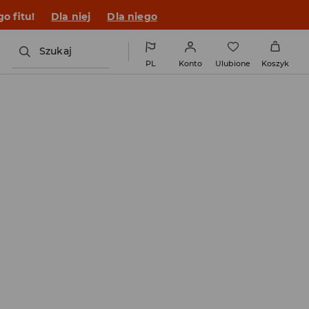
o fitu!
Dla niej
Dla niego
Szukaj
PL
Konto
Ulubione
Koszyk