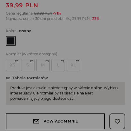
39,99
PLN
Cena regularna
139,99
PLN
-71%
Najniższa cena z 30 dni przed obniżką
59,99
PLN
-33%
Kolor
-
czarny
Rozmiar
(wkrótce dostępny)
XS
S
M
L
XL
Tabela rozmiarów
Produkt jest aktualnie niedostępny w sklepie online. Wybierz
interesujący Cię rozmiar by zapisać się na alert
powiadamiający o jego dostępności.
POWIADOM MNIE