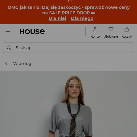
BACK TO SCHOOL
📒
Najlepsze historie zaczynają się
przed dzwonkiem. Wystartuj od nowego fitu!
Dla niej
Dla niego
Ulubione
Konto
Koszyk
Szukaj
Wide leg