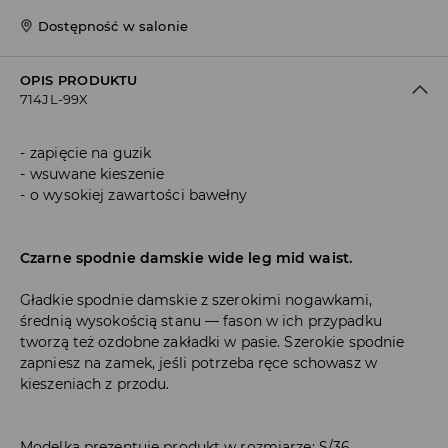
Dostępność w salonie
OPIS PRODUKTU
714JL-99X
zapięcie na guzik
wsuwane kieszenie
o wysokiej zawartości bawełny
Czarne spodnie damskie wide leg mid waist.
Gładkie spodnie damskie z szerokimi nogawkami,
średnią wysokością stanu — fason w ich przypadku
tworzą też ozdobne zakładki w pasie. Szerokie spodnie
zapniesz na zamek, jeśli potrzeba ręce schowasz w
kieszeniach z przodu.
Modelka prezentuje produkt w rozmiarze: S/36