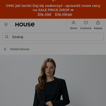
BACK TO SCHOOL
📒
Najlepsze historie zaczynają się
przed dzwonkiem. Wystartuj od nowego fitu!
Dla niej
Dla niego
Ulubione
Konto
Koszyk
Szukaj
Materiałowe