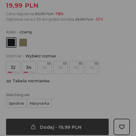
19,99
PLN
Cena regularna
89,99
PLN
-78%
Najniższa cena z 30 dni przed obniżką
29,99
PLN
-33%
Kolor
-
czarny
Rozmiar
-
Wybierz rozmiar
32
34
36
38
40
42
Tabela rozmiarów
Matching set
Spodnie
Marynarka
Dodaj
-
19,99
PLN