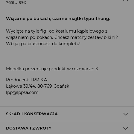
765IU-99X
Wiązane po bokach, czarne majtki typu thong.
Wycięte na tyle figi od kostiumu kąpielowego z
wiązaniem po bokach. Chcesz matchy zestaw bikini?
Wbijaj po biustonosz do kompletu!
Modelka prezentuje produkt w rozmiarze: S
Producent
:
LPP S.A.
Łąkowa 39/44, 80-769 Gdańsk
lpp@lppsa.com
SKŁAD I KONSERWACJA
DOSTAWA I ZWROTY
MATERIAŁ PIERWSZY
:
85% POLIESTER, 15% ELASTAN