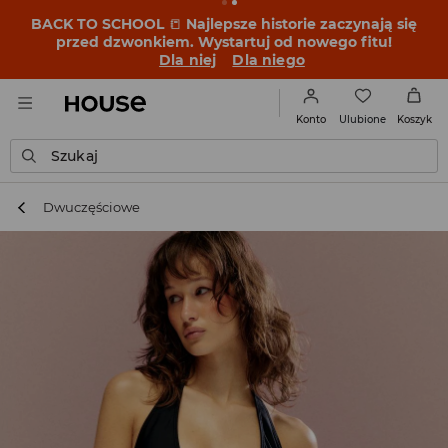
BACK TO SCHOOL
📒
Najlepsze historie zaczynają się
przed dzwonkiem. Wystartuj od nowego fitu!
Dla niej
Dla niego
Ulubione
Konto
Koszyk
Szukaj
Dwuczęściowe