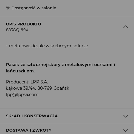
Dostępność w salonie
OPIS PRODUKTU
883GQ-99X
metalowe detale w srebrnym kolorze
Pasek ze sztucznej skóry z metalowymi oczkami i
łańcuszkiem.
Producent
:
LPP S.A.
Łąkowa 39/44, 80-769 Gdańsk
lpp@lppsa.com
SKŁAD I KONSERWACJA
DOSTAWA I ZWROTY
100% POLIURETAN