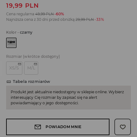
19,99
PLN
Cena regularna
49,99
PLN
-60%
Najniższa cena z 30 dni przed obniżką
29,99
PLN
-33%
Kolor
-
czarny
Rozmiar
(wkrótce dostępny)
XS/S
M/L
Tabela rozmiarów
Produkt jest aktualnie niedostępny w sklepie online. Wybierz
interesujący Cię rozmiar by zapisać się na alert
powiadamiający o jego dostępności.
POWIADOM MNIE