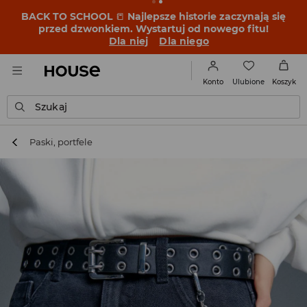
BACK TO SCHOOL
📒
Najlepsze historie zaczynają się
przed dzwonkiem. Wystartuj od nowego fitu!
Dla niej
Dla niego
Ulubione
Konto
Koszyk
Szukaj
Paski, portfele