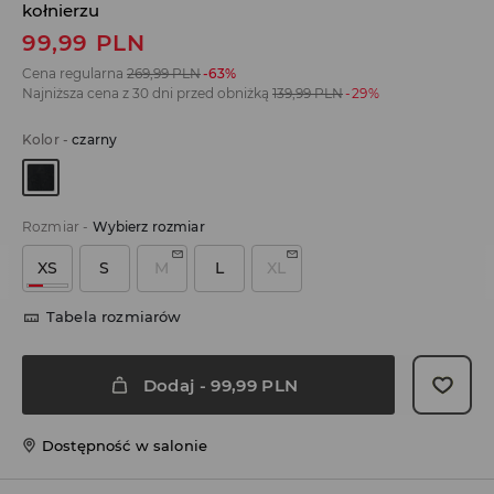
kołnierzu
99,99
PLN
Cena regularna
269,99
PLN
-63%
Najniższa cena z 30 dni przed obniżką
139,99
PLN
-29%
Kolor
-
czarny
Rozmiar
-
Wybierz rozmiar
XS
S
M
L
XL
Tabela rozmiarów
Dodaj
-
99,99
PLN
Dostępność w salonie