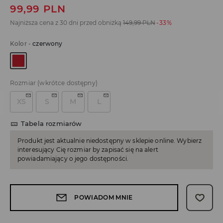
99,99
PLN
Najniższa cena z 30 dni przed obniżką
149,99
PLN
-33%
Kolor
-
czerwony
Rozmiar
(wkrótce dostępny)
XS
S
M
L
Tabela rozmiarów
Produkt jest aktualnie niedostępny w sklepie online. Wybierz
interesujący Cię rozmiar by zapisać się na alert
powiadamiający o jego dostępności.
POWIADOM MNIE