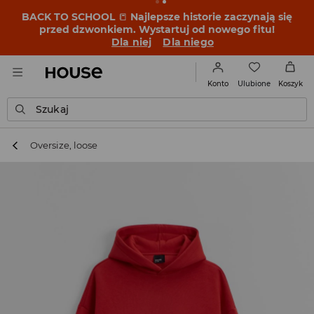
BACK TO SCHOOL
📒
Najlepsze historie zaczynają się
przed dzwonkiem. Wystartuj od nowego fitu!
Dla niej
Dla niego
Ulubione
Konto
Koszyk
Szukaj
Oversize, loose