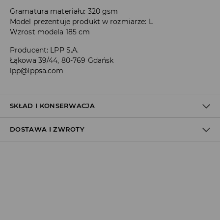
Gramatura materiału: 320 gsm
Model prezentuje produkt w rozmiarze: L
Wzrost modela 185 cm
Producent
:
LPP S.A.
Łąkowa 39/44, 80-769 Gdańsk
lpp@lppsa.com
SKŁAD I KONSERWACJA
DOSTAWA I ZWROTY
60% BAWEŁNA, 40% POLIESTER
Polityka dostawy
Odbiór w salonie:
ZA DARMO
1–5 dni roboczych
Odbiór w ORLEN Paczka:
7,99 PLN
*