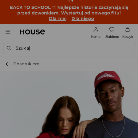
BACK TO SCHOOL
📒
Najlepsze historie zaczynają się
przed dzwonkiem. Wystartuj od nowego fitu!
Dla niej
Dla niego
Ulubione
Konto
Koszyk
Szukaj
Z nadrukiem