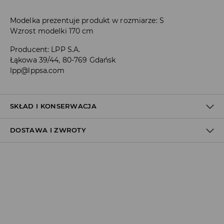
Modelka prezentuje produkt w rozmiarze: S
Wzrost modelki 170 cm
Producent
:
LPP S.A.
Łąkowa 39/44, 80-769 Gdańsk
lpp@lppsa.com
SKŁAD I KONSERWACJA
DOSTAWA I ZWROTY
MATERIAŁ PIERWSZY
:
60% BAWEŁNA, 40% POLIESTER
PIERWSZA PODSZEWKA
:
100% POLIESTER
Polityka dostawy
DELIKATNE CZYSZCZENIE CHEMICZNE W
TETRACHLOROETYLENIE LUB WĘGLOWODORACH
Odbiór w salonie:
NIE BIELIĆ
ZA DARMO
1–5 dni roboczych
PRASOWAĆ W MAX. TEMP. 110° C - BEZ PARY
Odbiór w ORLEN Paczka:
NIE SUSZYĆ W SUSZARCE BĘBNOWEJ
7,99 PLN
*