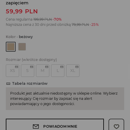
zapięciem
59,99
PLN
Cena regularna
199,99
PLN
-70%
Najniższa cena z 30 dni przed obniżką
79,99
PLN
-25%
Kolor
-
beżowy
Rozmiar
(wkrótce dostępny)
XS
S
M
L
XL
Tabela rozmiarów
Produkt jest aktualnie niedostępny w sklepie online. Wybierz
interesujący Cię rozmiar by zapisać się na alert
powiadamiający o jego dostępności.
POWIADOM MNIE