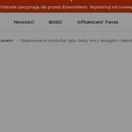
historie zaczynają się przed dzwonkiem. Wystartuj od noweg
Nowości
BASIC
Influencers' Faves
ękawem
Dopasowana koszulka typu baby tee z okrągłym dekol