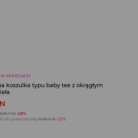
 W SPRZEDAŻY
 koszulka typu baby tee z okrągłym
iała
LN
9,99
PLN
-68%
30 dni przed obniżką
19,99
PLN
-20%