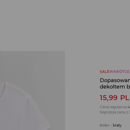
SALE
WKRÓTCE
Dopasowana
dekoltem b
15,99
P
Cena regularna
4
Najniższa cena z 
Kolor
-
biały