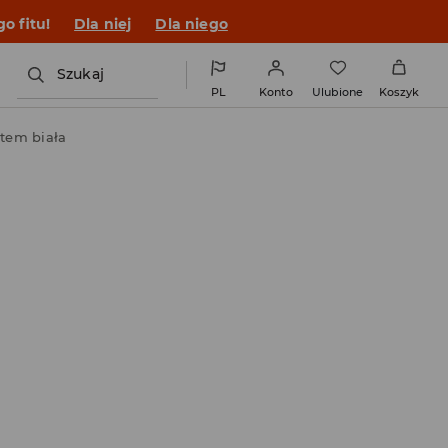
o fitu!
Dla niej
Dla niego
Szukaj
PL
Konto
Ulubione
Koszyk
tem biała