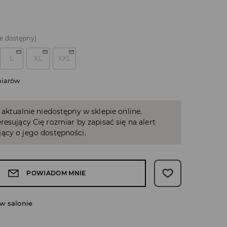
e dostępny)
L
XL
XXL
miarów
 aktualnie niedostępny w sklepie online.
resujący Cię rozmiar by zapisać się na alert
ący o jego dostępności.
POWIADOM MNIE
w salonie