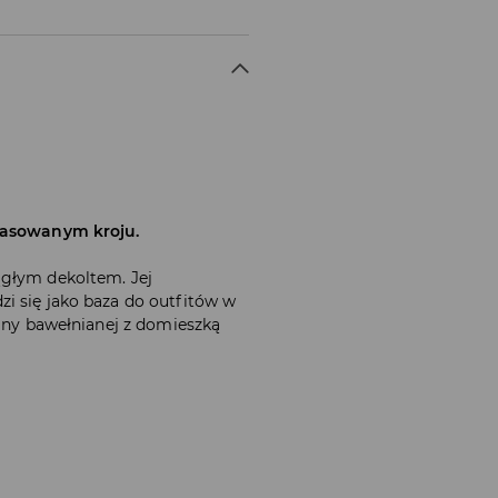
opasowanym kroju.
ągłym dekoltem. Jej
i się jako baza do outfitów w
niny bawełnianej z domieszką