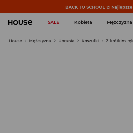
BACK TO SCHOOL
📒
Najlepsze 
SALE
Kobieta
Mężczyzna
House
Mężczyzna
Ubrania
Koszulki
Z krótkim r