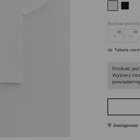
Rozmiar
(wkrótc
S
M
Tabela roz
Produkt jest
Wybierz inte
powiadamiaj
Dostępność 