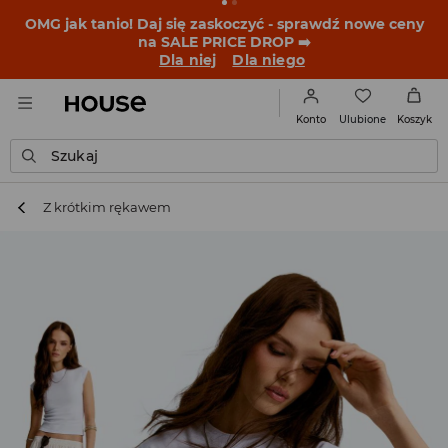
BACK TO SCHOOL
📒
Najlepsze historie zaczynają się
przed dzwonkiem. Wystartuj od nowego fitu!
Dla niej
Dla niego
Ulubione
Konto
Koszyk
Szukaj
Z krótkim rękawem