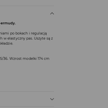
bermudy.
niami po bokach i regulacją
w elastyczny pas. Uszyte są z
kładzie.
 S/36. Wzrost modelki 174 cm