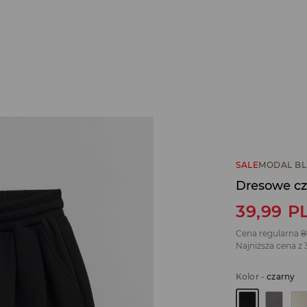
SALE
MODAL B
Dresowe cz
39,99
P
Cena regularna
8
Najniższa cena z 
Kolor
-
czarny