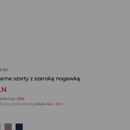
LEND
arne szorty z szeroką nogawką
LN
9,99
PLN
-56%
30 dni przed obniżką
59,99
PLN
-33%