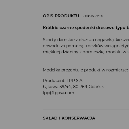
OPIS PRODUKTU
866IV-99X
Krótkie czarne spodenki dresowe typu 
Szorty damskie z dłuższą nogawką, kiesze
obwodu za pomocą troczków wciągniętych 
miękkiej dzianiny z domieszką modalu w s
Modelka prezentuje produkt w rozmiarze:
Producent
:
LPP S.A.
Łąkowa 39/44, 80-769 Gdańsk
lpp@lppsa.com
SKŁAD I KONSERWACJA