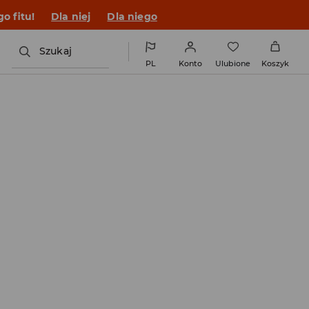
o fitu!
Dla niej
Dla niego
Szukaj
PL
Konto
Ulubione
Koszyk