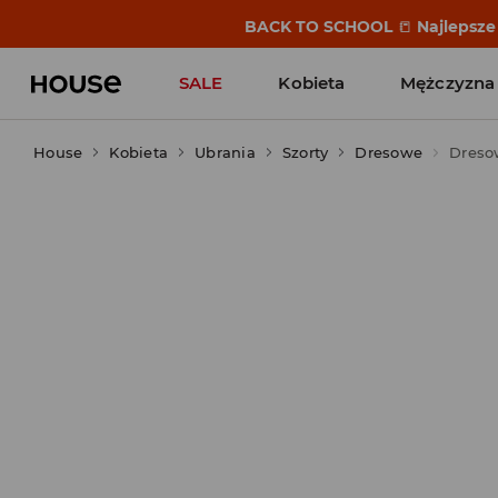
BACK TO SCHOOL
📒
Najlepsze 
SALE
Kobieta
Mężczyzna
House
Kobieta
Ubrania
Szorty
Dresowe
Dreso