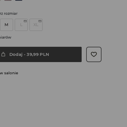
rz rozmiar
M
L
XL
miarów
Dodaj
-
39,99
PLN
w salonie