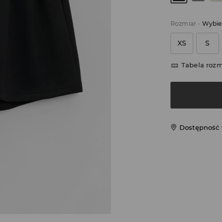
Rozmiar
-
Wybie
XS
S
Tabela roz
Dostępność 