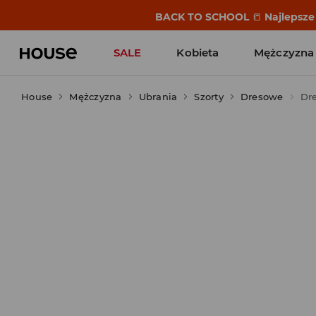
BACK TO SCHOOL
📒
Najlepsze 
SALE
Kobieta
Mężczyzna
House
Mężczyzna
Ubrania
Szorty
Dresowe
Dre