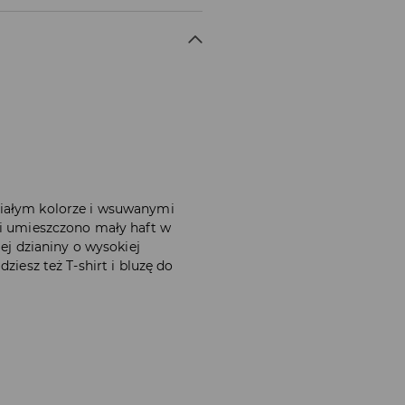
białym kolorze i wsuwanymi
ni umieszczono mały haft w
iej dzianiny o wysokiej
ziesz też T-shirt i bluzę do