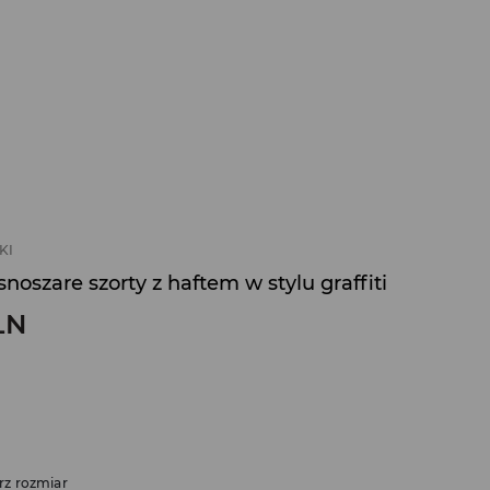
KI
noszare szorty z haftem w stylu graffiti
LN
rz rozmiar