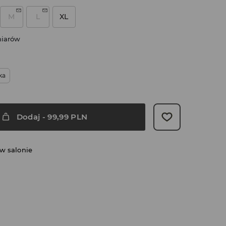
M
L
XL
miarów
ka
Dodaj
-
99,99
PLN
w salonie