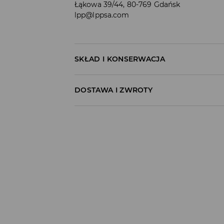
Łąkowa 39/44, 80-769 Gdańsk
lpp@lppsa.com
SKŁAD I KONSERWACJA
60% BAWEŁNA, 40% POLIESTER
DOSTAWA I ZWROTY
Polityka dostawy
Odbiór w salonie:
ZA DARMO
1–5 dni roboczych
Odbiór w ORLEN Paczka:
7,99 PLN
*
1–5 dni roboczych
Odbiór w punkcie DPD:
8,99 PLN
*
1–5 dni roboczych