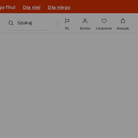
o fitu!
Dla niej
Dla niego
Szukaj
PL
Konto
Ulubione
Koszyk