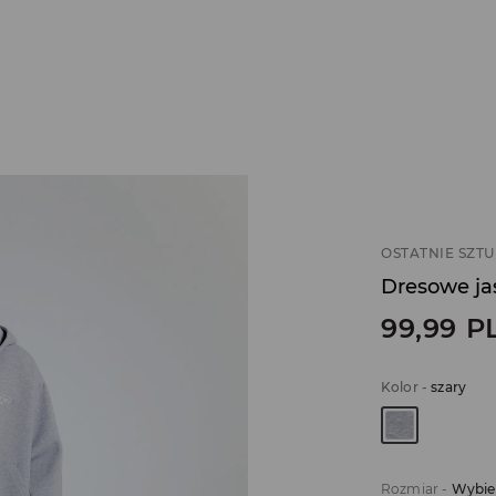
OSTATNIE SZTU
Dresowe jas
99,99
P
Kolor
-
szary
Rozmiar
-
Wybie