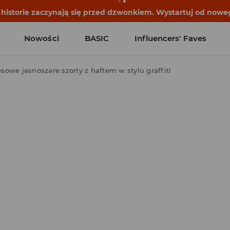
historie zaczynają się przed dzwonkiem. Wystartuj od noweg
Nowości
BASIC
Influencers' Faves
sowe jasnoszare szorty z haftem w stylu graffiti