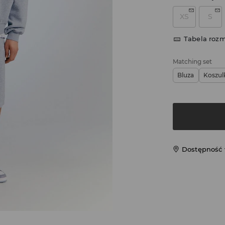
XS
S
Tabela roz
Matching set
Bluza
Koszul
Dostępność 