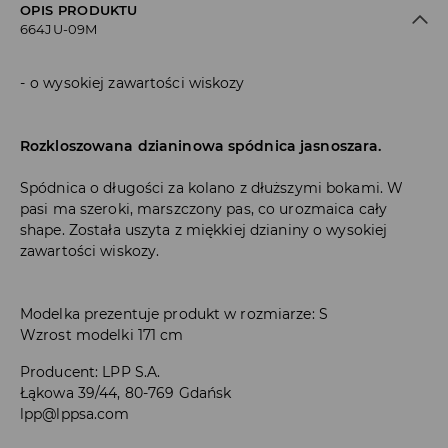
OPIS PRODUKTU
664JU-09M
o wysokiej zawartości wiskozy
Rozkloszowana dzianinowa spódnica jasnoszara.
Spódnica o długości za kolano z dłuższymi bokami. W
pasi ma szeroki, marszczony pas, co urozmaica cały
shape. Została uszyta z miękkiej dzianiny o wysokiej
zawartości wiskozy.
Modelka prezentuje produkt w rozmiarze: S
Wzrost modelki 171 cm
Producent
:
LPP S.A.
Łąkowa 39/44, 80-769 Gdańsk
lpp@lppsa.com