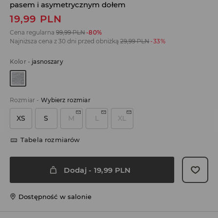
pasem i asymetrycznym dołem
19,99
PLN
Cena regularna
99,99
PLN
-80%
Najniższa cena z 30 dni przed obniżką
29,99
PLN
-33%
Kolor
-
jasnoszary
Rozmiar
-
Wybierz rozmiar
XS
S
M
L
XL
Tabela rozmiarów
Dodaj
-
19,99
PLN
Dostępność w salonie