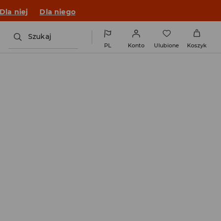
o fitu!
Dla niej
Dla niego
Szukaj
PL
Konto
Ulubione
Koszyk