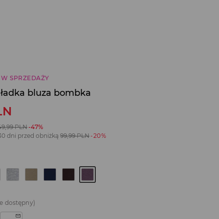
 W SPRZEDAŻY
gładka bluza bombka
LN
49,99
PLN
-47%
30 dni przed obniżką
99,99
PLN
-20%
e dostępny)