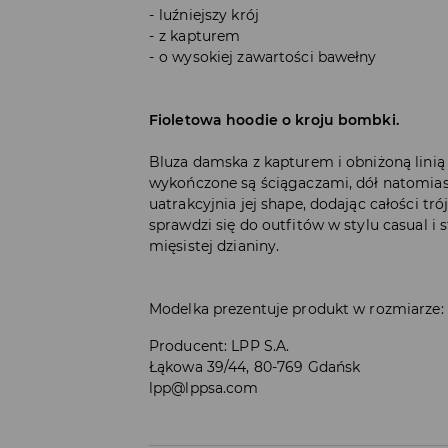
luźniejszy krój
z kapturem
o wysokiej zawartości bawełny
Fioletowa hoodie o kroju bombki.
Bluza damska z kapturem i obniżoną lini
wykończone są ściągaczami, dół natomiast
uatrakcyjnia jej shape, dodając całości t
sprawdzi się do outfitów w stylu casual i
mięsistej dzianiny.
Modelka prezentuje produkt w rozmiarze:
Producent
:
LPP S.A.
Łąkowa 39/44, 80-769 Gdańsk
lpp@lppsa.com