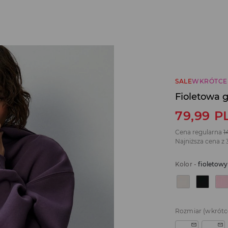
SALE
WKRÓTCE
Fioletowa 
79,99
P
Cena regularna
1
Najniższa cena z 
Kolor
-
fioletowy
Rozmiar
(wkrótc