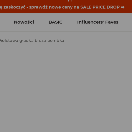
historie zaczynają się przed dzwonkiem. Wystartuj od noweg
Nowości
BASIC
Influencers' Faves
Fioletowa gładka bluza bombka