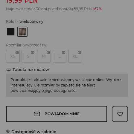
19,99
PLN
Najniższa cena z 30 dni przed obniżką
59,99
PLN
-67%
Kolor
-
wielobarwny
Rozmiar
(wyprzedany)
XS
S
M
L
XL
Tabela rozmiarów
Produkt jest aktualnie niedostępny w sklepie online. Wybierz
interesujący Cię rozmiar by zapisać się na alert
powiadamiający o jego dostępności.
POWIADOM MNIE
Dostępność w salonie