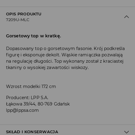
OPIS PRODUKTU
7209U-MLC
Gorsetowy top w kratkę.
Dopasowany top o gorsetowym fasonie. Krój podkreśla
figurę i eksponuje dekolt. Wąskie ramiączka pozwalają
na regulację długości. Top wykonany został z kraciastej
tkaniny o wysokiej zawartości wiskozy.
Wzrost modelki 172 cm
Producent
:
LPP S.A.
Łąkowa 39/44, 80-769 Gdańsk
lpp@lppsa.com
SKŁAD I KONSERWACJA