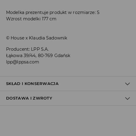
Modelka prezentuje produkt w rozmiarze: S
Wzrost modelki 177 cm
© House x Klaudia Sadownik
Producent
:
LPP S.A.
Łąkowa 39/44, 80-769 Gdańsk
lpp@lppsa.com
SKŁAD I KONSERWACJA
DOSTAWA I ZWROTY
MATERIAŁ PIERWSZY
:
95% POLIESTER, 5% ELASTAN
PRAĆ ODDZIELNIE LUB Z PODOBNYMI KOLORAMI
Polityka dostawy
NIE BIELIĆ
Odbiór w salonie:
PRASOWAĆ W MAX. TEMP. 110° C - BEZ PARY
ZA DARMO