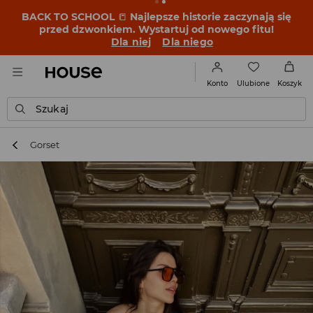
BACK TO SCHOOL
📒
Najlepsze historie zaczynają się
przed dzwonkiem. Wystartuj od nowego fitu!
Dla niej
Dla niego
Ulubione
Konto
Koszyk
Szukaj
Gorset