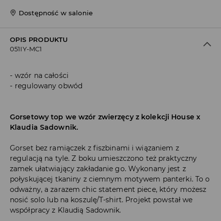
Dostępność w salonie
OPIS PRODUKTU
051IY-MC1
wzór na całości
regulowany obwód
Gorsetowy top we wzór zwierzęcy z kolekcji House x
Klaudia Sadownik.
Gorset bez ramiączek z fiszbinami i wiązaniem z
regulacją na tyle. Z boku umieszczono też praktyczny
zamek ułatwiający zakładanie go. Wykonany jest z
połyskującej tkaniny z ciemnym motywem panterki. To o
odważny, a zarazem chic statement piece, który możesz
nosić solo lub na koszulę/T-shirt. Projekt powstał we
współpracy z Klaudią Sadownik.