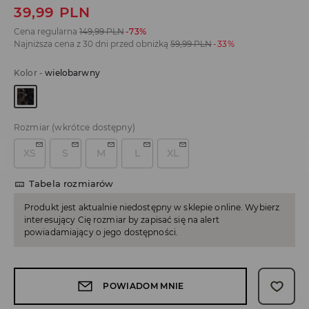
39,99
PLN
Cena regularna
149,99
PLN
-73%
Najniższa cena z 30 dni przed obniżką
59,99
PLN
-33%
Kolor
-
wielobarwny
Rozmiar
(wkrótce dostępny)
XS
S
M
L
XL
Tabela rozmiarów
Produkt jest aktualnie niedostępny w sklepie online. Wybierz
interesujący Cię rozmiar by zapisać się na alert
powiadamiający o jego dostępności.
POWIADOM MNIE