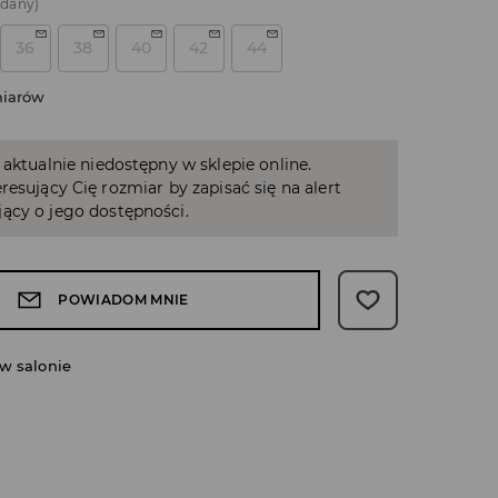
edany)
36
38
40
42
44
miarów
 aktualnie niedostępny w sklepie online.
resujący Cię rozmiar by zapisać się na alert
ący o jego dostępności.
POWIADOM MNIE
w salonie