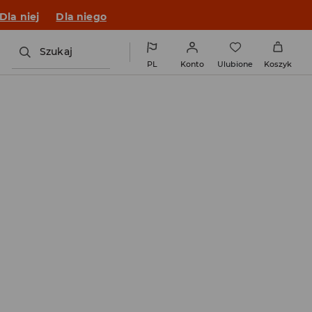
Dla niej
Dla niego
Szukaj
PL
Konto
Ulubione
Koszyk