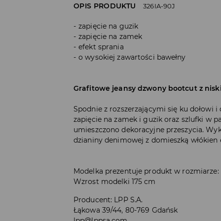
OPIS PRODUKTU
326IA-90J
zapięcie na guzik
zapięcie na zamek
efekt sprania
o wysokiej zawartości bawełny
Grafitowe jeansy dzwony bootcut z nis
Spodnie z rozszerzającymi się ku dołowi 
zapięcie na zamek i guzik oraz szlufki w pa
umieszczono dekoracyjne przeszycia. Wyk
dzianiny denimowej z domieszką włókien 
Modelka prezentuje produkt w rozmiarze:
Wzrost modelki 175 cm
Producent
:
LPP S.A.
Łąkowa 39/44, 80-769 Gdańsk
lpp@lppsa.com