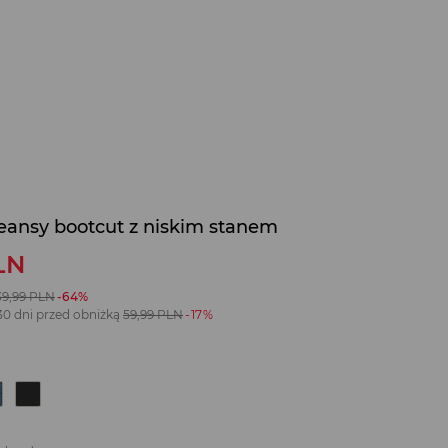
jeansy bootcut z niskim stanem
LN
39,99
PLN
-64%
30 dni przed obniżką
59,99
PLN
-17%