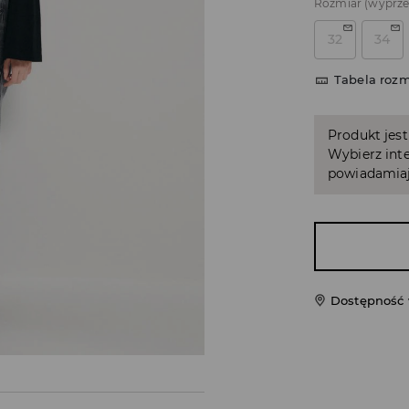
Rozmiar
(wyprz
32
34
Tabela roz
Produkt jest
Wybierz inte
powiadamiaj
Dostępność 