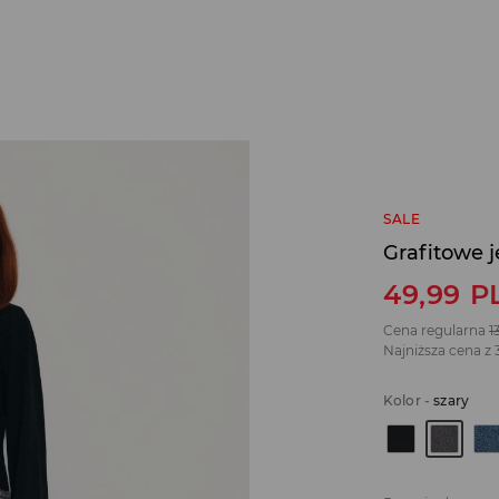
SALE
Grafitowe 
49,99
P
Cena regularna
1
Najniższa cena z 
Kolor
-
szary