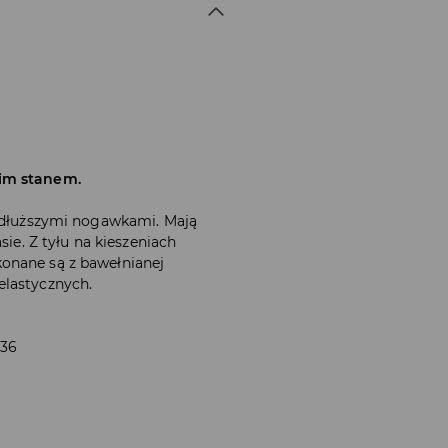
kim stanem.
i dłuższymi nogawkami. Mają
sie. Z tyłu na kieszeniach
onane są z bawełnianej
elastycznych.
 36