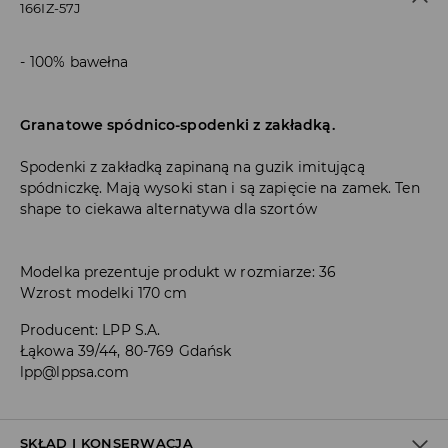
166IZ-57J
100% bawełna
Granatowe spódnico-spodenki z zakładką.
Spodenki z zakładką zapinaną na guzik imitującą
spódniczkę. Mają wysoki stan i są zapięcie na zamek. Ten
shape to ciekawa alternatywa dla szortów
Modelka prezentuje produkt w rozmiarze: 36
Wzrost modelki 170 cm
Producent
:
LPP S.A.
Łąkowa 39/44, 80-769 Gdańsk
lpp@lppsa.com
SKŁAD I KONSERWACJA