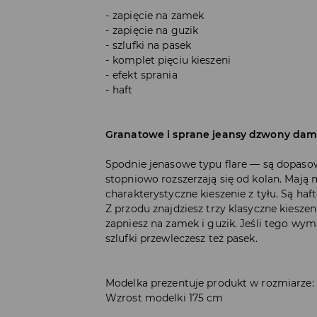
zapięcie na zamek
zapięcie na guzik
szlufki na pasek
komplet pięciu kieszeni
efekt sprania
haft
Granatowe i sprane jeansy dzwony dams
Spodnie jenasowe typu flare — są dopaso
stopniowo rozszerzają się od kolan. Mają m
charakterystyczne kieszenie z tyłu. Są haf
Z przodu znajdziesz trzy klasyczne kiesze
zapniesz na zamek i guzik. Jeśli tego wy
szlufki przewleczesz też pasek.
Modelka prezentuje produkt w rozmiarze:
Wzrost modelki 175 cm