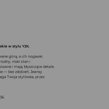
kie w stylu Y2K.
wane górą, a ich nogawki
odny, niski stan i
towane i mają błyszczące detale.
nie — bez zdobień. Jeansy
maga Twoja stylówka, przez
 36