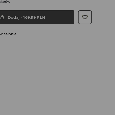
miarów
Dodaj
-
169,99
PLN
w salonie