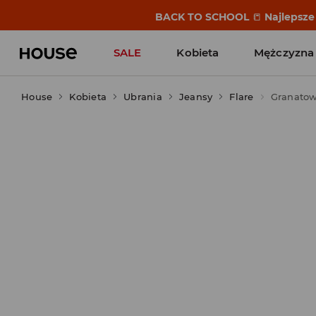
BACK TO SCHOOL
📒
Najlepsze 
SALE
Kobieta
Mężczyzna
House
Kobieta
Ubrania
Jeansy
Flare
Granatow