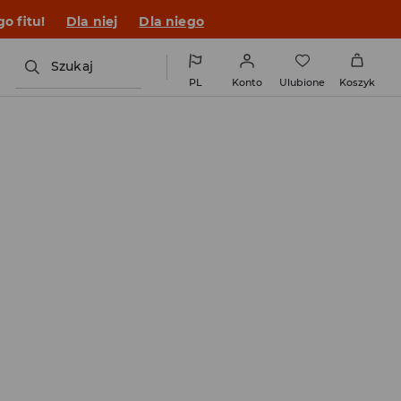
o fitu!
Dla niej
Dla niego
Szukaj
PL
Konto
Ulubione
Koszyk