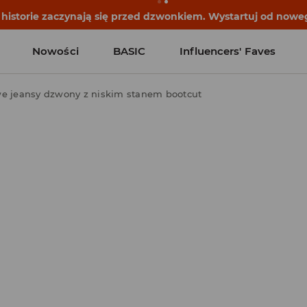
historie zaczynają się przed dzwonkiem. Wystartuj od noweg
Nowości
BASIC
Influencers' Faves
e jeansy dzwony z niskim stanem bootcut