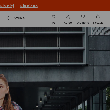
o fitu!
Dla niej
Dla niego
Szukaj
PL
Konto
Ulubione
Koszyk