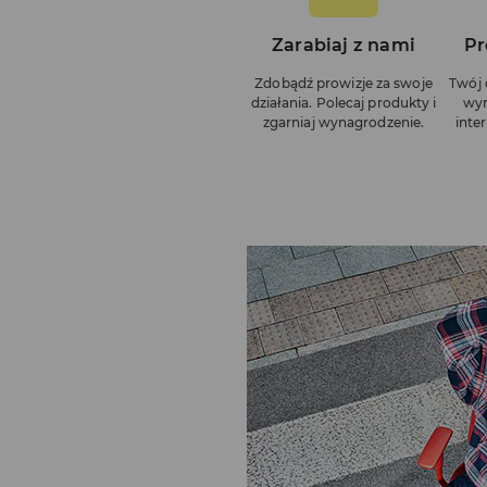
Zarabiaj z nami
Pr
Zdobądź prowizje za swoje
Twój 
działania. Polecaj produkty i
wyr
zgarniaj wynagrodzenie.
inter