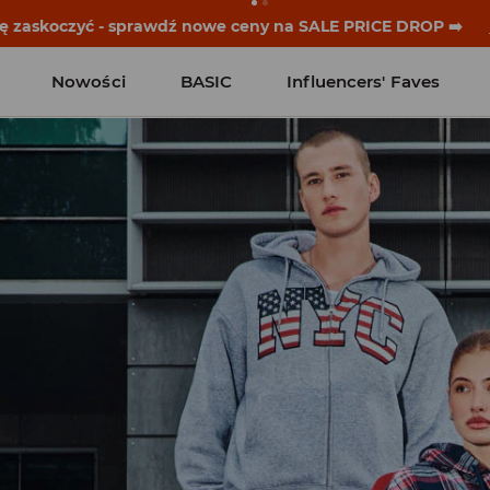
historie zaczynają się przed dzwonkiem. Wystartuj od noweg
Nowości
BASIC
Influencers' Faves