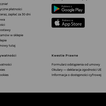
cznie!
tyczne płatności
eraz, zapłać za 30 dni
nowa
ości
 dostawy
Zamów w sklepie
lepie
mowy tutaj
rywatności
Kwestie Prawne
watności
Formularz odstąpienia od umowy
kies
Okulary — deklaracja zgodności UE
ookies
Informacja o dostępności cyfrowej