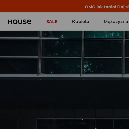
BACK TO SCHOOL
📒
Najlepsze 
SALE
Kobieta
Mężczyzna