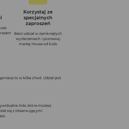
Korzystaj ze
i
specjalnych
zaproszeń
ouse
ę razem
Bierz udział w zamkniętych
wydarzeniach i poznawaj
markę House od kulis
arniesz to w kilka chwil. Udział jest
widualne linki, które możesz
ziel się z obserwującymi
asz.