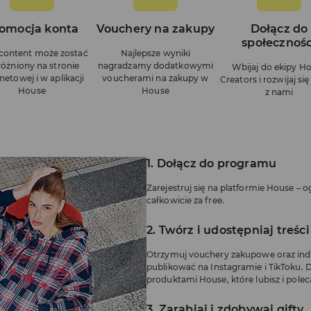
omocja konta
Vouchery na zakupy
Dołącz do
społecznośc
content może zostać
Najlepsze wyniki
óżniony na stronie
nagradzamy dodatkowymi
Wbijaj do ekipy H
netowej i w aplikacji
voucherami na zakupy w
Creators i rozwijaj si
House
House
z nami
1. Dołącz do programu
Zarejestruj się na platformie House – og
całkowicie za free.
2. Twórz i udostępniaj treści
Otrzymuj vouchery zakupowe oraz indy
publikować na Instagramie i TikToku. D
produktami House, które lubisz i polec
3. Zarabiaj i zdobywaj gifty