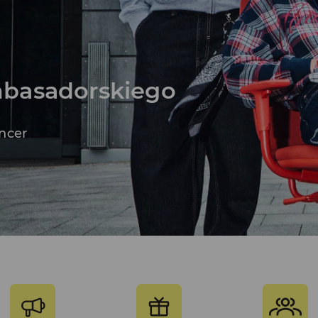
mbasadorskiego
encer