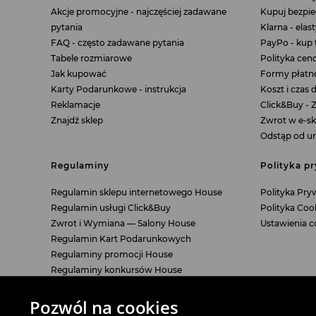
Akcje promocyjne - najczęściej zadawane
Kupuj bezpie
pytania
Klarna - elas
FAQ - często zadawane pytania
PayPo - kup t
Tabele rozmiarowe
Polityka ce
Jak kupować
Formy płatn
Karty Podarunkowe - instrukcja
Koszt i czas
Reklamacje
Click&Buy - 
Znajdź sklep
Zwrot w e-sk
Odstąp od u
Regulaminy
Polityka p
Regulamin sklepu internetowego House
Polityka Pry
Regulamin usługi Click&Buy
Polityka Coo
Zwrot i Wymiana — Salony House
Ustawienia c
Regulamin Kart Podarunkowych
Regulaminy promocji House
Regulaminy konkursów House
LPP
Pozwól na cookies