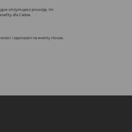
ające otrzymujesz prowizję. Im
efity dla Ciebie.
owości i zaproszeń na eventy House.