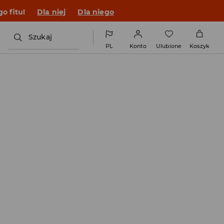
o fitu!
Dla niej
Dla niego
Szukaj
PL
Konto
Ulubione
Koszyk