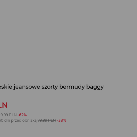
eskie jeansowe szorty bermudy baggy
LN
29,99
PLN
-62%
30 dni przed obniżką
79,99
PLN
-38%