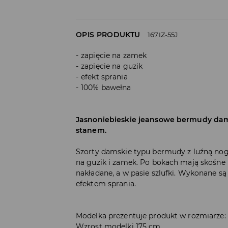
OPIS PRODUKTU
167IZ-55J
zapięcie na zamek
zapięcie na guzik
efekt sprania
100% bawełna
Jasnoniebieskie jeansowe bermudy dam
stanem.
Szorty damskie typu bermudy z luźną nog
na guzik i zamek. Po bokach mają skośne k
nakładane, a w pasie szlufki. Wykonane są
efektem sprania.
Modelka prezentuje produkt w rozmiarze:
Wzrost modelki 175 cm