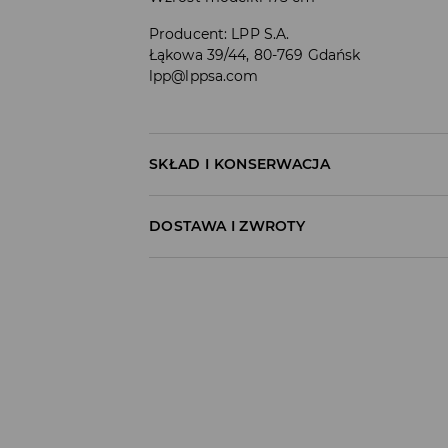
Producent
:
LPP S.A.
Łąkowa 39/44, 80-769 Gdańsk
lpp@lppsa.com
SKŁAD I KONSERWACJA
MATERIAŁ PIERWSZY
:
100% BAWEŁNA
DOSTAWA I ZWROTY
Polityka dostawy
Odbiór w salonie:
ZA DARMO
1–5 dni roboczych
Odbiór w ORLEN Paczka:
7,99 PLN
*
1–5 dni roboczych
Odbiór w punkcie DPD: