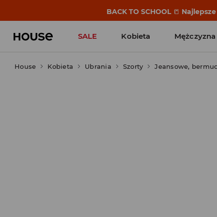
BACK TO SCHOOL
📒
Najlepsze 
SALE
Kobieta
Mężczyzna
House
Kobieta
Ubrania
Szorty
Jeansowe, bermu