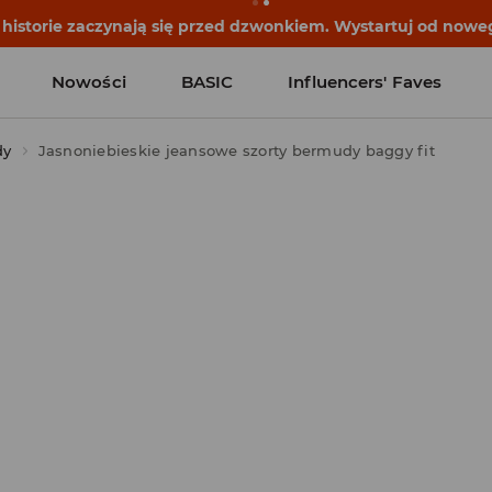
historie zaczynają się przed dzwonkiem. Wystartuj od noweg
Nowości
BASIC
Influencers' Faves
dy
Jasnoniebieskie jeansowe szorty bermudy baggy fit