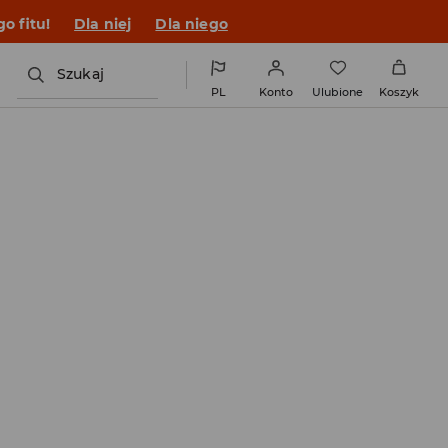
o fitu!
Dla niej
Dla niego
Szukaj
PL
Konto
Ulubione
Koszyk