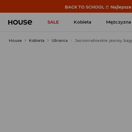
BACK TO SCHOOL
📒
Najlepsze 
SALE
Kobieta
Mężczyzna
House
Kobieta
Ubrania
Jasnoniebieskie jeansy bagg