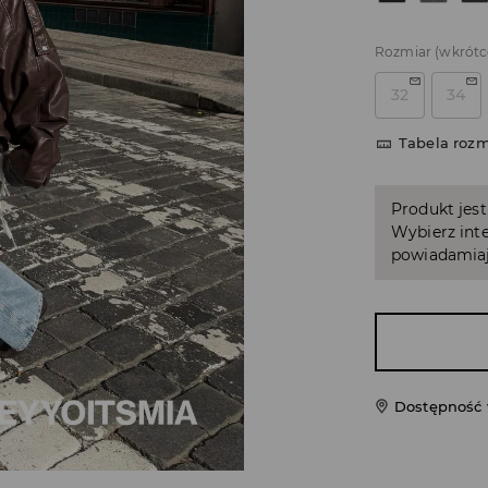
Rozmiar
(wkrótc
32
34
Tabela roz
Produkt jest
Wybierz inte
powiadamiaj
Dostępność 