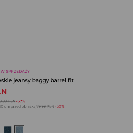
 W SPRZEDAŻY
skie jeansy baggy barrel fit
LN
19,99
PLN
-67%
30 dni przed obniżką
79,99
PLN
-50%