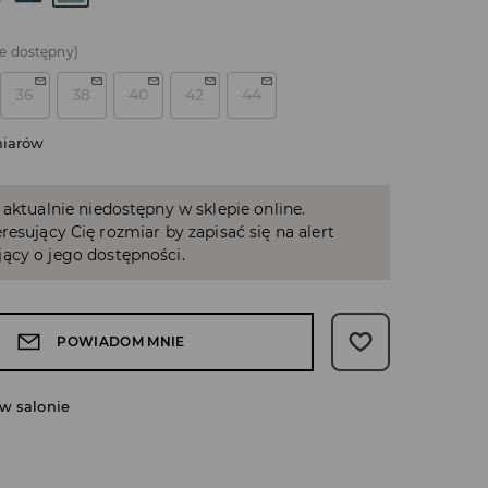
e dostępny)
36
38
40
42
44
miarów
 aktualnie niedostępny w sklepie online.
resujący Cię rozmiar by zapisać się na alert
ący o jego dostępności.
POWIADOM MNIE
w salonie