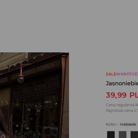
SALE
WKRÓTCE
Jasnoniebie
39,99
P
Cena regularna
1
Najniższa cena z 
Kolor
-
niebieski