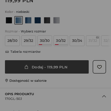
119,99
PLN
Kolor
-
niebieski
Rozmiar
-
Wybierz rozmiar
28/30
29/32
30/30
30/32
30/34
31/32
32/
Tabela rozmiarów
Dodaj
-
119,99
PLN
Dostępność w salonie
OPIS PRODUKTU
170GL-50J