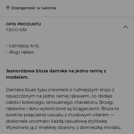
Dostępność w salonie
OPIS PRODUKTU
720IO-03X
luźniejszy krój
długi rękaw
Jasnoróżowa bluza damska na jedno ramię z
modalem.
Damska bluza typu crewneck o luźniejszym kroju z
opuszczonym na jedno ramię rękawem, co dodaje
całości kobiecego, sensualnego charakteru. Brzegi
rękawów i dołu wykończone są ściągaczami. Bluza to
świetne połączenie casualu z modowym vibe'em —
doskonale urozmaici każdą casualową stylówkę.
Wykonano ją z miękkiej dzianiny z domieszką modalu.