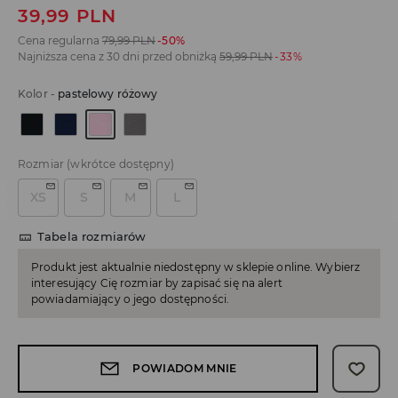
39,99
PLN
Cena regularna
79,99
PLN
-50%
Najniższa cena z 30 dni przed obniżką
59,99
PLN
-33%
Kolor
-
pastelowy różowy
Rozmiar
(wkrótce dostępny)
XS
S
M
L
Tabela rozmiarów
Produkt jest aktualnie niedostępny w sklepie online. Wybierz
interesujący Cię rozmiar by zapisać się na alert
powiadamiający o jego dostępności.
POWIADOM MNIE