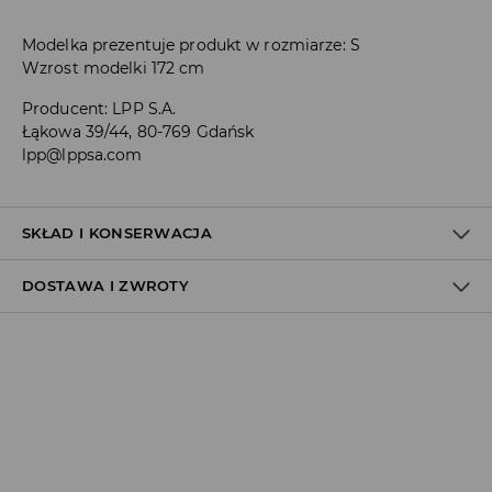
Modelka prezentuje produkt w rozmiarze: S
Wzrost modelki 172 cm
Producent
:
LPP S.A.
Łąkowa 39/44, 80-769 Gdańsk
lpp@lppsa.com
SKŁAD I KONSERWACJA
DOSTAWA I ZWROTY
MATERIAŁ PIERWSZY
:
48% MODAL, 48% POLIESTER, 4%
ELASTAN
Polityka dostawy
PRASOWAĆ NA LEWEJ STRONIE
NIE BIELIĆ
Odbiór w salonie:
ZA DARMO
PRASOWAĆ W MAX. TEMP. 110° C - BEZ PARY
1–5 dni roboczych
PRAĆ W PRALCE Z MAX. TEMP.30° C - PROCES BARDZO
Odbiór w ORLEN Paczka:
ŁAGODNY
7,99 PLN
*