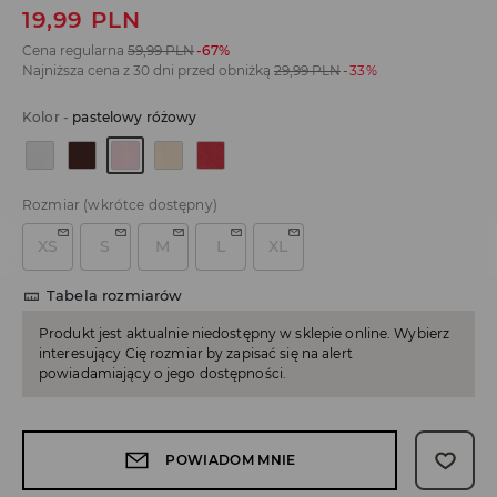
19,99
PLN
Cena regularna
59,99
PLN
-67%
Najniższa cena z 30 dni przed obniżką
29,99
PLN
-33%
Kolor
-
pastelowy różowy
Rozmiar
(wkrótce dostępny)
XS
S
M
L
XL
Tabela rozmiarów
Produkt jest aktualnie niedostępny w sklepie online. Wybierz
interesujący Cię rozmiar by zapisać się na alert
powiadamiający o jego dostępności.
POWIADOM MNIE