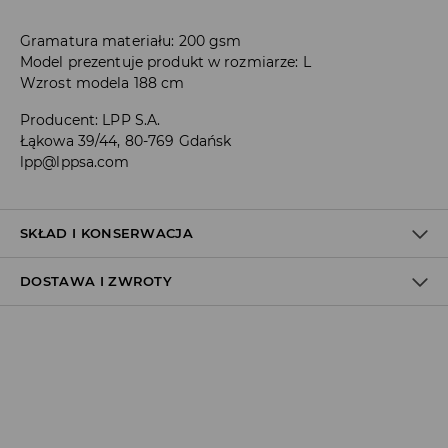
Gramatura materiału: 200 gsm
Model prezentuje produkt w rozmiarze: L
Wzrost modela 188 cm
Producent
:
LPP S.A.
Łąkowa 39/44, 80-769 Gdańsk
lpp@lppsa.com
SKŁAD I KONSERWACJA
DOSTAWA I ZWROTY
100% BAWEŁNA
Polityka dostawy
Odbiór w salonie:
ZA DARMO
1–5 dni roboczych
Odbiór w ORLEN Paczka: