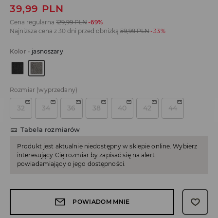
39,99
PLN
Cena regularna
129,99
PLN
-69%
Najniższa cena z 30 dni przed obniżką
59,99
PLN
-33%
Kolor
-
jasnoszary
Rozmiar
(wyprzedany)
32
34
36
38
40
42
44
Tabela rozmiarów
Produkt jest aktualnie niedostępny w sklepie online. Wybierz
interesujący Cię rozmiar by zapisać się na alert
powiadamiający o jego dostępności.
POWIADOM MNIE