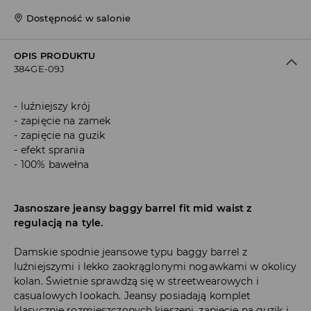
Dostępność w salonie
OPIS PRODUKTU
384GE-09J
luźniejszy krój
zapięcie na zamek
zapięcie na guzik
efekt sprania
100% bawełna
Jasnoszare jeansy baggy barrel fit mid waist z
regulacją na tyle.
Damskie spodnie jeansowe typu baggy barrel z
luźniejszymi i lekko zaokrąglonymi nogawkami w okolicy
kolan. Świetnie sprawdzą się w streetwearowych i
casualowych lookach. Jeansy posiadają komplet
klasycznie rozmieszczonych kieszeni, zapięcie na guzik i