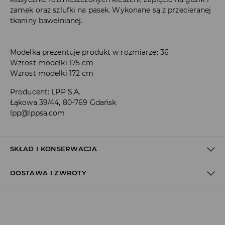
zamek oraz szlufki na pasek. Wykonane są z przecieranej
tkaniny bawełnianej.
Modelka prezentuje produkt w rozmiarze: 36
Wzrost modelki 175 cm
Wzrost modelki 172 cm
Producent
:
LPP S.A.
Łąkowa 39/44, 80-769 Gdańsk
lpp@lppsa.com
SKŁAD I KONSERWACJA
DOSTAWA I ZWROTY
Materiał I
:
100% BAWEŁNA
PRAĆ W PRALCE Z MAX. TEMP.30° C
Polityka dostawy
NIE BIELIĆ
Odbiór w salonie: