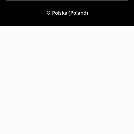
Polska (Poland)
Inni klienci wybrali także
Różowa koszulka z bordowymi lamówkami i okrągłym dekoltem
Granatowa dopasowana koszulka basic