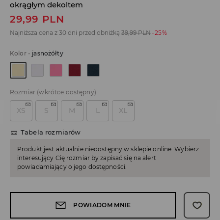
okrągłym dekoltem
29,99
PLN
Najniższa cena z 30 dni przed obniżką
39,99
PLN
-25%
Kolor
-
jasnożółty
Rozmiar
(wkrótce dostępny)
XS
S
M
L
XL
Tabela rozmiarów
Produkt jest aktualnie niedostępny w sklepie online. Wybierz
interesujący Cię rozmiar by zapisać się na alert
powiadamiający o jego dostępności.
POWIADOM MNIE