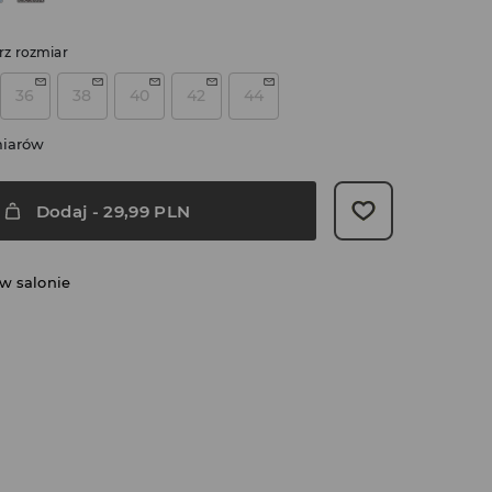
rz rozmiar
36
38
40
42
44
miarów
Dodaj
-
29,99
PLN
w salonie