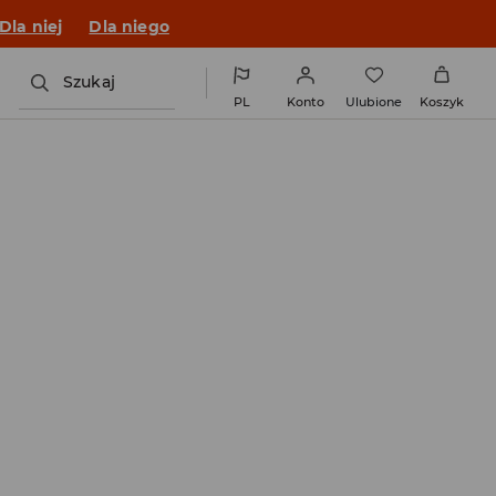
o fitu!
Dla niej
Dla niego
Szukaj
PL
Konto
Ulubione
Koszyk