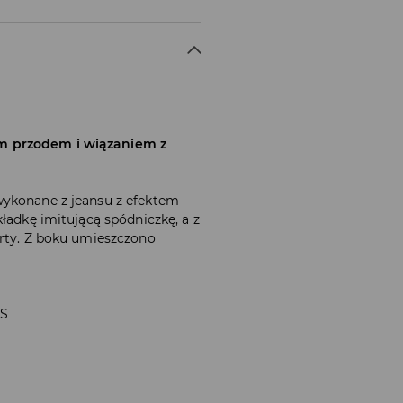
m przodem i wiązaniem z
wykonane z jeansu z efektem
kładkę imitującą spódniczkę, a z
orty. Z boku umieszczono
 S