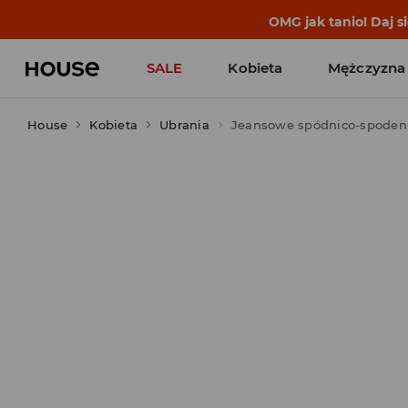
BACK TO SCHOOL
📒
Najlepsze 
SALE
Kobieta
Mężczyzna
House
Kobieta
Ubrania
Jeansowe spódnico-spodenk