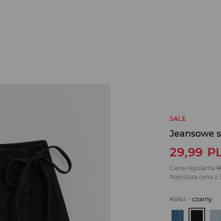
SALE
Jeansowe s
29,99
P
Cena regularna
9
Najniższa cena z 
Kolor
-
czarny