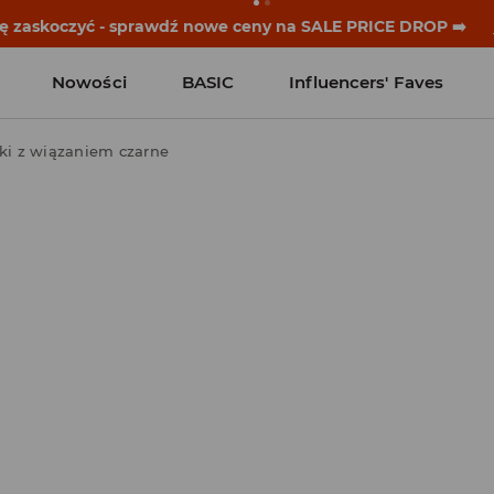
historie zaczynają się przed dzwonkiem. Wystartuj od noweg
Nowości
BASIC
Influencers' Faves
i z wiązaniem czarne