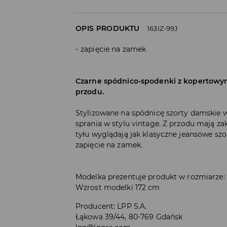
OPIS PRODUKTU
163IZ-99J
zapięcie na zamek
Czarne spódnico-spodenki z kopertowy
przodu.
Stylizowane na spódnicę szorty damskie 
sprania w stylu vintage. Z przodu mają za
tyłu wyglądają jak klasyczne jeansowe sz
zapięcie na zamek.
Modelka prezentuje produkt w rozmiarze:
Wzrost modelki 172 cm
Producent
:
LPP S.A.
Łąkowa 39/44, 80-769 Gdańsk