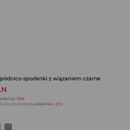
pódnico-spodenki z wiązaniem czarne
LN
9,99
PLN
-70%
30 dni przed obniżką
39,99
PLN
-25%