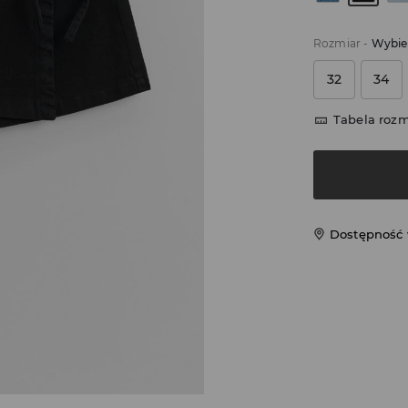
Rozmiar
-
Wybie
32
34
Tabela roz
Dostępność 