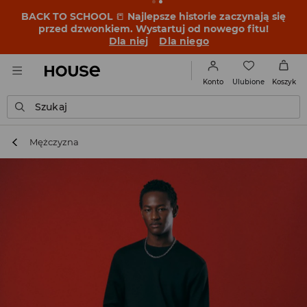
BACK TO SCHOOL
📒
Najlepsze historie zaczynają się
przed dzwonkiem. Wystartuj od nowego fitu!
Dla niej
Dla niego
Ulubione
Konto
Koszyk
Szukaj
Mężczyzna