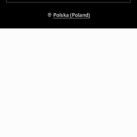
Polska (Poland)
Inni klienci wybrali także
Jeansy baggy fit jasnoniebieskie
Jeansy baggy fit granatowe