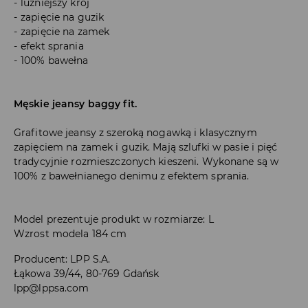
luźniejszy krój
zapięcie na guzik
zapięcie na zamek
efekt sprania
100% bawełna
Męskie jeansy baggy fit.
Grafitowe jeansy z szeroką nogawką i klasycznym
zapięciem na zamek i guzik. Mają szlufki w pasie i pięć
tradycyjnie rozmieszczonych kieszeni. Wykonane są w
100% z bawełnianego denimu z efektem sprania.
Model prezentuje produkt w rozmiarze: L
Wzrost modela 184 cm
Producent
:
LPP S.A.
Łąkowa 39/44, 80-769 Gdańsk
lpp@lppsa.com