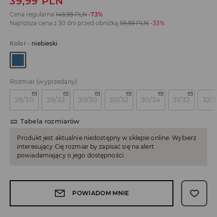
39,99
PLN
Cena regularna
149,99
PLN
-73%
Najniższa cena z 30 dni przed obniżką
59,99
PLN
-33%
Kolor
-
niebieski
Rozmiar
(wyprzedany)
28/30
29/32
30/30
30/32
30/34
31/32
32/
Tabela rozmiarów
Produkt jest aktualnie niedostępny w sklepie online. Wybierz
interesujący Cię rozmiar by zapisać się na alert
powiadamiający o jego dostępności.
POWIADOM MNIE