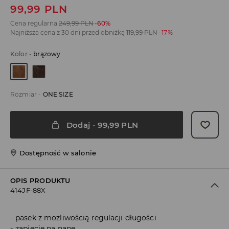
99,99
PLN
Cena regularna
249,99
PLN
-60%
Najniższa cena z 30 dni przed obniżką
119,99
PLN
-17%
Kolor
-
brązowy
Rozmiar
-
ONE SIZE
Dodaj
-
99,99
PLN
Dostępność w salonie
OPIS PRODUKTU
414JF-88X
pasek z możliwością regulacji długości
zapięcie na napę