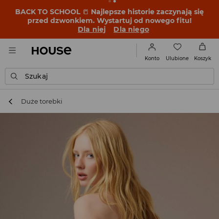
BACK TO SCHOOL
📒
Najlepsze historie zaczynają się
przed dzwonkiem. Wystartuj od nowego fitu!
Dla niej
Dla niego
Ulubione
Konto
Koszyk
Szukaj
Duże torebki