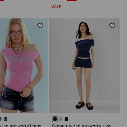
SALE
Granatowe mikroszorty jeansowe z aplikacją na tyle
Granatowe mikroszorty z wywijanym pasem