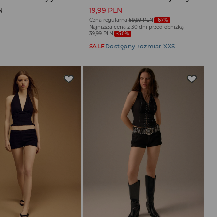
N
19,99 PLN
Cena regularna
59,99 PLN
-67%
Najniższa cena z 30 dni przed obniżką
39,99 PLN
-50%
SALE
Dostępny rozmiar XXS