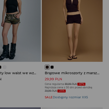
Mikroszorty low waist we wzór camo
Brązowe mikroszorty z marszczeniami
N
29,99 PLN
Cena regularna
89,99 PLN
-67%
Najniższa cena z 30 dni przed obniżką
39,99 PLN
-25%
SALE
Dostępny rozmiar XXS