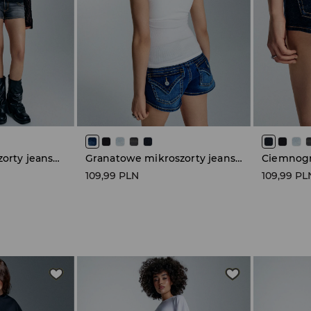
Grafitowe mikroszorty jeansowe low waist
Granatowe mikroszorty jeansowe low waist
109,99 PLN
109,99 PL