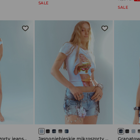
SALE
SALE
Grafitowe mikroszorty jeansowe z aplikacją na tyle
Jasnoniebieskie mikroszorty jeansowe z aplikacją na tyle