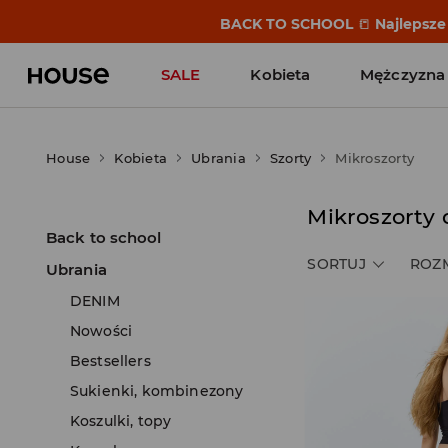
BACK TO SCHOOL
📒
Najlepsze 
SALE
Kobieta
Mężczyzna
House
Kobieta
Ubrania
Szorty
Mikroszorty
Mikroszorty
Back to school
SORTUJ
ROZ
Ubrania
DENIM
Nowości
Bestsellers
Sukienki, kombinezony
Koszulki, topy