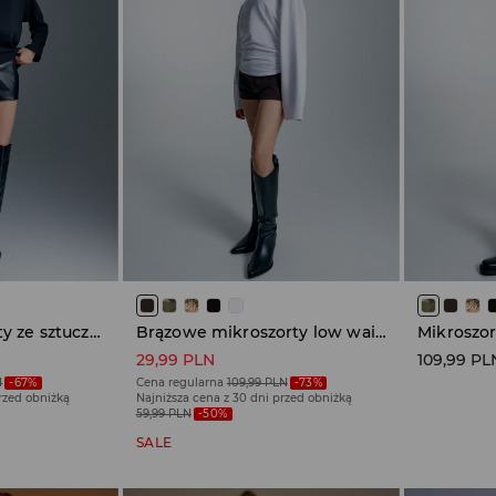
Czarne mikroszorty ze sztucznej skóry
Brązowe mikroszorty low waist
29,99 PLN
109,99 PL
N
-67%
Cena regularna
109,99 PLN
-73%
przed obniżką
Najniższa cena z 30 dni przed obniżką
59,99 PLN
-50%
SALE