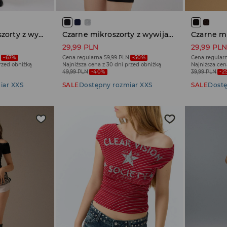
Jasnoszare mikroszorty z wywijanym pasem
Czarne mikroszorty z wywijanym pasem
29,99 PLN
29,99 PL
N
-67%
Cena regularna
59,99 PLN
-50%
Cena regular
przed obniżką
Najniższa cena z 30 dni przed obniżką
Najniższa cen
49,99 PLN
-40%
39,99 PLN
-2
iar XXS
SALE
Dostępny rozmiar XXS
SALE
Dostę