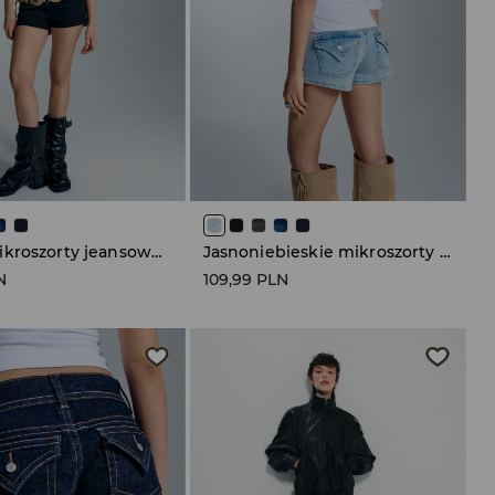
Czarne mikroszorty jeansowe low waist
Jasnoniebieskie mikroszorty jeansowe low waist
N
109,99 PLN