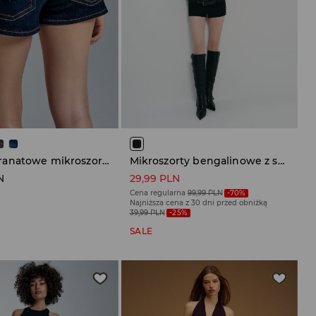
Ciemnogranatowe mikroszorty jeansowe low waist
Mikroszorty bengalinowe z szerokim pasem czarne
N
29,99 PLN
Cena regularna
99,99 PLN
-70%
Najniższa cena z 30 dni przed obniżką
39,99 PLN
-25%
SALE