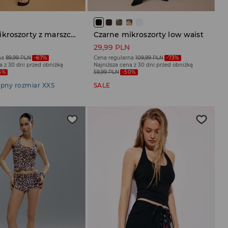
Czarne mikroszorty z marszczeniami
Czarne mikroszorty low waist
N
29,99 PLN
na
89,99 PLN
-67%
Cena regularna
109,99 PLN
-73%
a z 30 dni przed obniżką
Najniższa cena z 30 dni przed obniżką
5%
59,99 PLN
-50%
pny rozmiar XXS
SALE