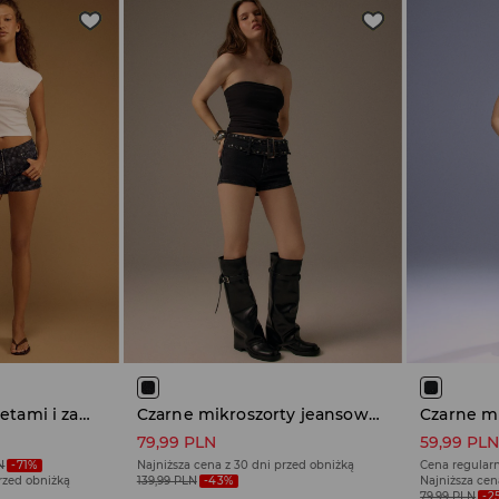
Czarne szorty z dżetami i zamkiem
Czarne mikroszorty jeansowe z paskiem
79,99 PLN
59,99 PL
N
-71%
Najniższa cena z 30 dni przed obniżką
Cena regular
przed obniżką
139,99 PLN
-43%
Najniższa cen
79,99 PLN
-2