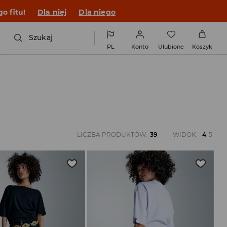
o fitu!
Dla niej
Dla niego
Szukaj
PL
Konto
Ulubione
Koszyk
LICZBA PRODUKTÓW
:
39
WIDOK
:
4
5