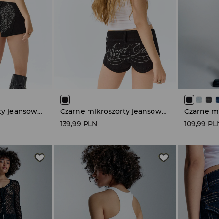
Czarne mikroszorty jeansowe z motywem skrzydeł
Czarne mikroszorty jeansowe z napisem Angel Glow
139,99 PLN
109,99 PL