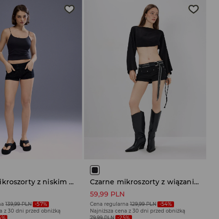
Czarne mikroszorty z niskim stanem i dżetami
Czarne mikroszorty z wiązaniami po bokach
N
59,99 PLN
na
139,99 PLN
-57%
Cena regularna
129,99 PLN
-54%
a z 30 dni przed obniżką
Najniższa cena z 30 dni przed obniżką
5%
79,99 PLN
-25%