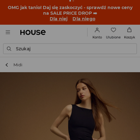
BACK TO SCHOOL
📒
Najlepsze historie zaczynają się
przed dzwonkiem. Wystartuj od nowego fitu!
Dla niej
Dla niego
Ulubione
Konto
Koszyk
Szukaj
Midi