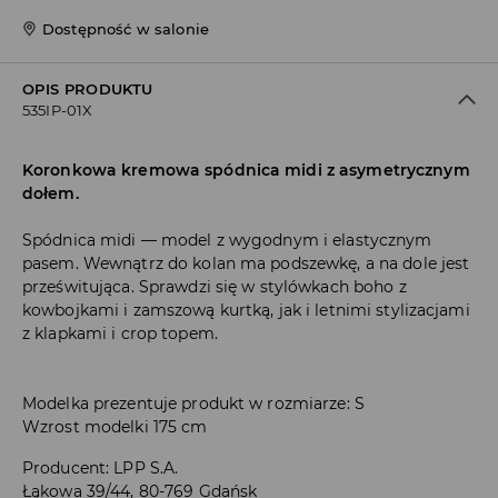
Dostępność w salonie
OPIS PRODUKTU
535IP-01X
Koronkowa kremowa spódnica midi z asymetrycznym
dołem.
Spódnica midi — model z wygodnym i elastycznym
pasem. Wewnątrz do kolan ma podszewkę, a na dole jest
prześwitująca. Sprawdzi się w stylówkach boho z
kowbojkami i zamszową kurtką, jak i letnimi stylizacjami
z klapkami i crop topem.
Modelka prezentuje produkt w rozmiarze: S
Wzrost modelki 175 cm
Producent
:
LPP S.A.
Łąkowa 39/44, 80-769 Gdańsk