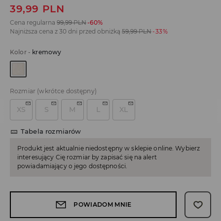
39,99
PLN
Cena regularna
99,99
PLN
-60%
Najniższa cena z 30 dni przed obniżką
59,99
PLN
-33%
Kolor
-
kremowy
Rozmiar
(wkrótce dostępny)
XS
S
M
L
XL
Tabela rozmiarów
Produkt jest aktualnie niedostępny w sklepie online. Wybierz
interesujący Cię rozmiar by zapisać się na alert
powiadamiający o jego dostępności.
POWIADOM MNIE