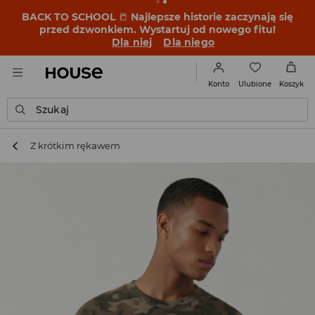
BACK TO SCHOOL
📒
Najlepsze historie zaczynają się
przed dzwonkiem. Wystartuj od nowego fitu!
Dla niej
Dla niego
Ulubione
Konto
Koszyk
Szukaj
Z krótkim rękawem