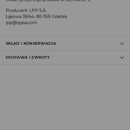
Producent
:
LPP S.A.
Łąkowa 39/44, 80-769 Gdańsk
lpp@lppsa.com
SKŁAD I KONSERWACJA
DOSTAWA I ZWROTY
100% BAWEŁNA
Polityka dostawy
Odbiór w salonie:
ZA DARMO
1–5 dni roboczych
Odbiór w ORLEN Paczka:
7,99 PLN
*
1–5 dni roboczych
Odbiór w punkcie DPD:
8,99 PLN
*