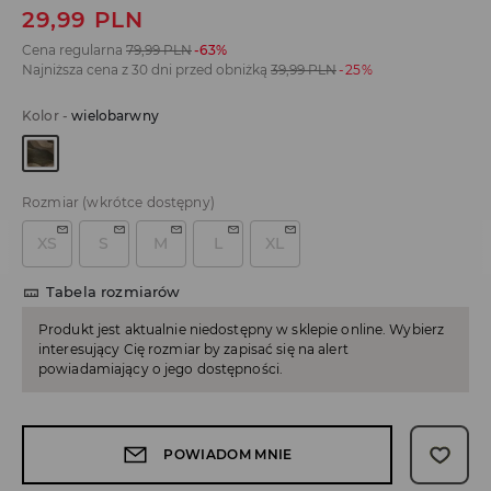
29,99
PLN
Cena regularna
79,99
PLN
-63%
Najniższa cena z 30 dni przed obniżką
39,99
PLN
-25%
Kolor
-
wielobarwny
Rozmiar
(wkrótce dostępny)
XS
S
M
L
XL
Tabela rozmiarów
Produkt jest aktualnie niedostępny w sklepie online. Wybierz
interesujący Cię rozmiar by zapisać się na alert
powiadamiający o jego dostępności.
POWIADOM MNIE