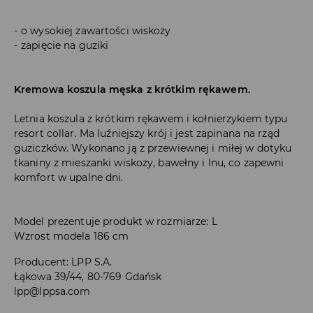
o wysokiej zawartości wiskozy
zapięcie na guziki
Kremowa koszula męska z krótkim rękawem.
Letnia koszula z krótkim rękawem i kołnierzykiem typu
resort collar. Ma luźniejszy krój i jest zapinana na rząd
guziczków. Wykonano ją z przewiewnej i miłej w dotyku
tkaniny z mieszanki wiskozy, bawełny i lnu, co zapewni
komfort w upalne dni.
Model prezentuje produkt w rozmiarze: L
Wzrost modela 186 cm
Producent
:
LPP S.A.
Łąkowa 39/44, 80-769 Gdańsk
lpp@lppsa.com