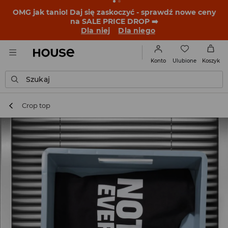
BACK TO SCHOOL
📒
Najlepsze historie zaczynają się
przed dzwonkiem. Wystartuj od nowego fitu!
Dla niej
Dla niego
Ulubione
Konto
Koszyk
Szukaj
Crop top