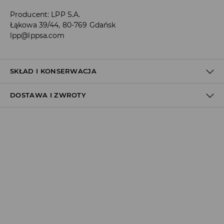
Producent
:
LPP S.A.
Łąkowa 39/44, 80-769 Gdańsk
lpp@lppsa.com
SKŁAD I KONSERWACJA
DOSTAWA I ZWROTY
Materiał I
:
100% BAWEŁNA
Polityka dostawy
Odbiór w salonie:
ZA DARMO
1–5 dni roboczych
Odbiór w ORLEN Paczka:
7,99 PLN
*
1–5 dni roboczych
Odbiór w punkcie DPD:
8,99 PLN
*