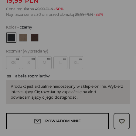
19,99
PLN
Cena regularna
49,99
PLN
-60%
Najniższa cena z 30 dni przed obniżką
29,99
PLN
-33%
Kolor
-
czarny
Rozmiar
(wyprzedany)
XS
S
M
L
XL
Tabela rozmiarów
Produkt jest aktualnie niedostępny w sklepie online. Wybierz
interesujący Cię rozmiar by zapisać się na alert
powiadamiający o jego dostępności.
POWIADOM MNIE