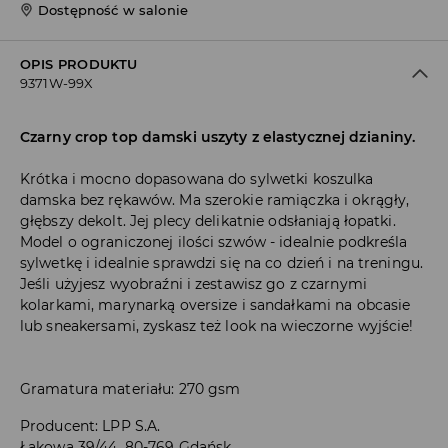
Dostępność w salonie
OPIS PRODUKTU
9371W-99X
Czarny crop top damski uszyty z elastycznej dzianiny.
Krótka i mocno dopasowana do sylwetki koszulka
damska bez rękawów. Ma szerokie ramiączka i okrągły,
głębszy dekolt. Jej plecy delikatnie odsłaniają łopatki.
Model o ograniczonej ilości szwów - idealnie podkreśla
sylwetkę i idealnie sprawdzi się na co dzień i na treningu.
Jeśli użyjesz wyobraźni i zestawisz go z czarnymi
kolarkami, marynarką oversize i sandałkami na obcasie
lub sneakersami, zyskasz też look na wieczorne wyjście!
Gramatura materiału: 270 gsm
Producent
:
LPP S.A.
Łąkowa 39/44, 80-769 Gdańsk