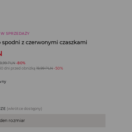
 W SPRZEDAŻY
 spodni z czerwonymi czaszkami
N
9,99
PLN
-80%
30 dni przed obniżką
19,99
PLN
-50%
wny
IZE
(wkrótce dostępny)
eden rozmiar