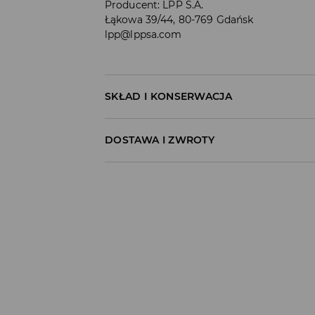
Producent
:
LPP S.A.
Łąkowa 39/44, 80-769 Gdańsk
lpp@lppsa.com
SKŁAD I KONSERWACJA
60% ŻYWICA SYNTETYCZNA, 30% ŻELAZO, 10%
DOSTAWA I ZWROTY
Polityka dostawy
Odbiór w salonie:
ZA DARMO
1–5 dni roboczych
Odbiór w ORLEN Paczka:
7,99 PLN
*
1–5 dni roboczych
Odbiór w punkcie DPD:
8,99 PLN
*