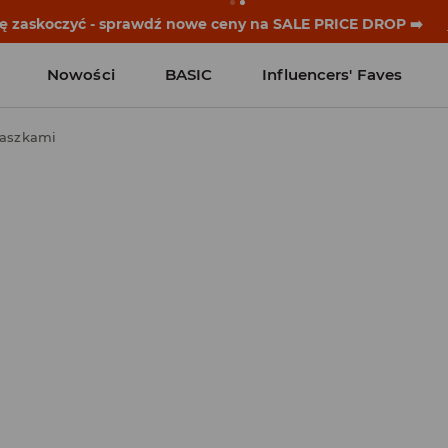
historie zaczynają się przed dzwonkiem. Wystartuj od noweg
Nowości
BASIC
Influencers' Faves
zaszkami