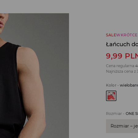
SALE
WKRÓTCE
Łańcuch do
9,99
PL
Cena regularna
4
Najniższa cena z 
Kolor
-
wielobar
Rozmiar
-
ONE S
Rozmiar – j