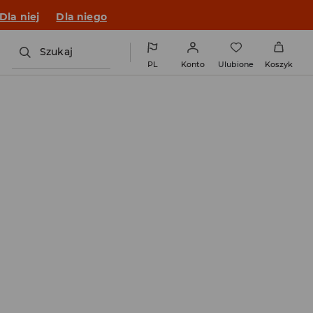
o fitu!
Dla niej
Dla niego
Szukaj
PL
Konto
Ulubione
Koszyk