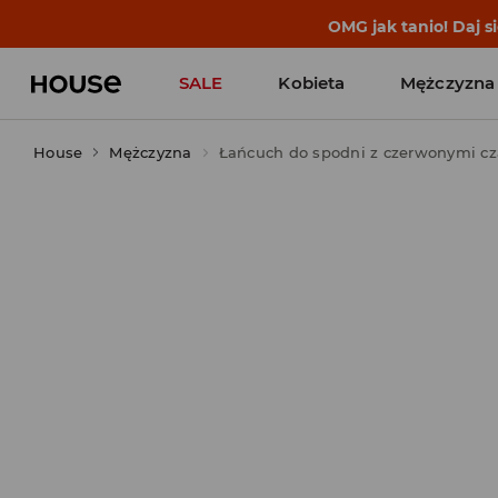
BACK TO SCHOOL
📒
Najlepsze 
SALE
Kobieta
Mężczyzna
House
Mężczyzna
Łańcuch do spodni z czerwonymi c