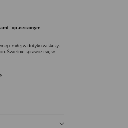
wami i opuszczonym
nej i miłej w dotyku wiskozy.
ion. Świetnie sprawdzi się w
 S