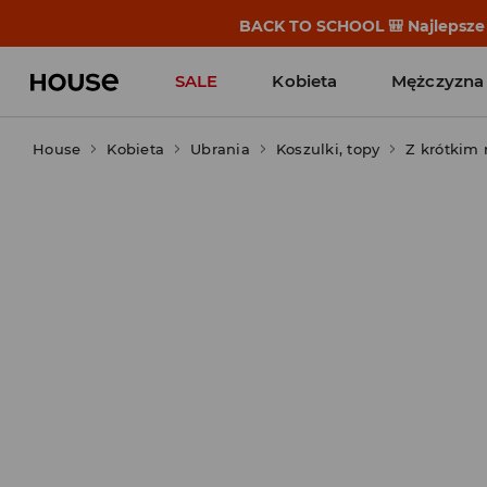
BACK TO SCHOOL 🎒 Najlepsze h
SALE
Kobieta
Mężczyzna
House
Kobieta
Ubrania
Koszulki, topy
Z krótkim