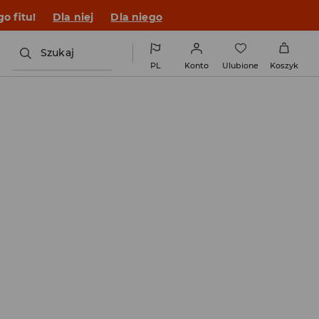
o fitu!
Dla niej
Dla niego
Szukaj
PL
Konto
Ulubione
Koszyk