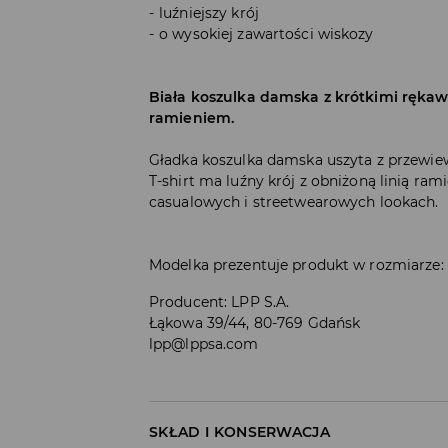
luźniejszy krój
o wysokiej zawartości wiskozy
Biała koszulka damska z krótkimi ręka
ramieniem.
Gładka koszulka damska uszyta z przewiew
T-shirt ma luźny krój z obniżoną linią ram
casualowych i streetwearowych lookach.
Modelka prezentuje produkt w rozmiarze:
Producent
:
LPP S.A.
Łąkowa 39/44, 80-769 Gdańsk
lpp@lppsa.com
SKŁAD I KONSERWACJA