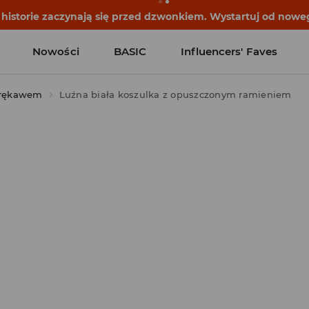
istorie zaczynają się przed dzwonkiem. Wystartuj od noweg
Nowości
BASIC
Influencers' Faves
 rękawem
Luźna biała koszulka z opuszczonym ramieniem