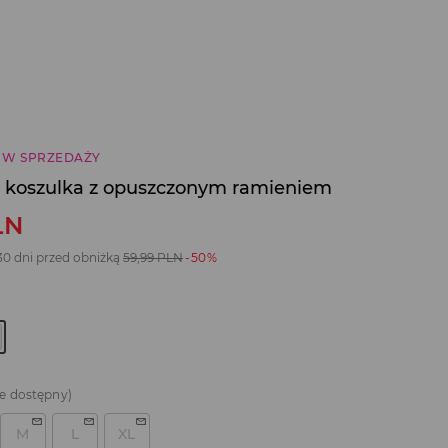
 W SPRZEDAŻY
a koszulka z opuszczonym ramieniem
LN
30 dni przed obniżką
59,99
PLN
-50%
e dostępny)
M
L
XL