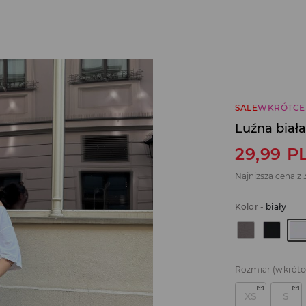
SALE
WKRÓTCE
Luźna biał
29,99
P
Najniższa cena z 
Kolor
-
biały
Rozmiar
(wkrótc
XS
S