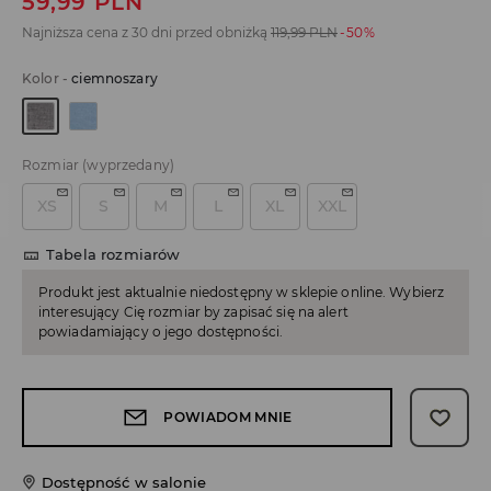
59,99
PLN
Najniższa cena z 30 dni przed obniżką
119,99
PLN
-50%
Kolor
-
ciemnoszary
Rozmiar
(wyprzedany)
XS
S
M
L
XL
XXL
Tabela rozmiarów
Produkt jest aktualnie niedostępny w sklepie online. Wybierz
interesujący Cię rozmiar by zapisać się na alert
powiadamiający o jego dostępności.
POWIADOM MNIE
Dostępność w salonie