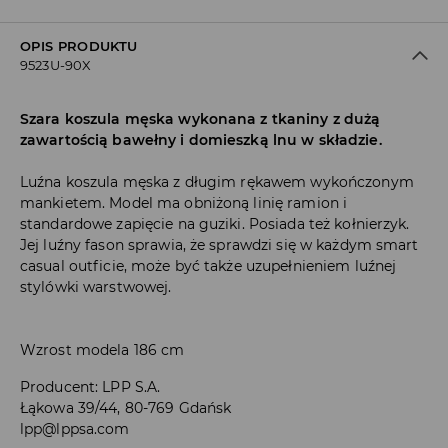
OPIS PRODUKTU
9523U-90X
Szara koszula męska wykonana z tkaniny z dużą
zawartością bawełny i domieszką lnu w składzie.
Luźna koszula męska z długim rękawem wykończonym
mankietem. Model ma obniżoną linię ramion i
standardowe zapięcie na guziki. Posiada też kołnierzyk.
Jej luźny fason sprawia, że sprawdzi się w każdym smart
casual outficie, może być także uzupełnieniem luźnej
stylówki warstwowej.
Wzrost modela 186 cm
Producent
:
LPP S.A.
Łąkowa 39/44, 80-769 Gdańsk
lpp@lppsa.com