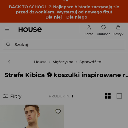
BACK TO SCHOOL
📒
Najlepsze historie zaczynają się
przed dzwonkiem. Wystartuj od nowego fitu!
Dla niej
Dla niego
Ulubione
Konto
Koszyk
Szukaj
House
Mężczyzna
Sprawdź to!
Strefa Kibica ⚽ koszulki inspirow
Filtry
PRODUKTY
:
1