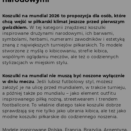
Koszulki na mundial 2026 to propozycja dla osób, które
chcą wejść w piłkarski klimat jeszcze przed pierwszym
gwizdkiem.
W tej kategorii znajdziesz koszulki
inspirowane drużynami narodowymi, ich barwami,
symbolami, herbami, numerami zawodników i estetyką
znaną z największych turniejów piłkarskich. To modele
stworzone z myślą o kibicowaniu, strefie kibica,
wspólnym oglądaniu meczów, ale też o codziennych
stylizacjach w miejskim stylu.
Koszulki na mundial nie muszą być noszone wyłącznie
w dniu meczu
. Jeśli lubisz futbolowy styl, możesz
założyć je na ulicę przed mundialem, w trakcie turnieju,
a później także po mundialu – jako element outfitu
inspirowanego piłką nożną, streetwearem i trendem
footballcore. To właśnie dlatego takie koszulki dobrze
sprawdzają się nie tylko jako ubrania kibica, ale też jako
modne koszulki piłkarskie do codziennego noszenia.
Modele inspirowane Polską, Francją, Brazylią, Argentyną,