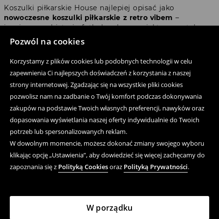
Koszulki piłkarskie House najlepiej opisać jako
nowoczesne koszulki piłkarskie z retro vibem
–
inspirowane historią futbolu, ale zaprojektowane tak,
żeby pasowały do aktualnych trendów streetwearowych.
Pozwól na cookies
Właśnie dlatego dobrze wyglądają z jeansami, szerokimi
spodniami, sneakersami, szortami cargo, bluzą albo
Korzystamy z plików cookies lub podobnych technologii w celu
sportową kurtką.
zapewnienia Ci najlepszych doświadczeń z korzystania z naszej
strony internetowej. Zgadzając się na wszystkie pliki cookies
W kolekcji znajdziesz fasony z kołnierzykiem polo,
pozwolisz nam na zadbanie o Twój komfort podczas dokonywania
klasyczne T-shirty z okrągłym dekoltem oraz modele z
dekoltem V. Wyróżniają je kontrastowe wstawki,
zakupów na podstawie Twoich własnych preferencji, nawyków oraz
dynamiczne wzory, haftowane emblematy, numery na
dopasowania wyświetlania naszej oferty indywidualnie do Twoich
plecach i kolory kojarzone z konkretnymi drużynami
potrzeb lub spersonalizowanych reklam.
narodowymi. To koszulki, które możesz nosić jako
W dowolnym momencie, możesz dokonać zmiany swojego wyboru
stylizację kibicowską, ale też jako codzienny element
klikając opcję „Ustawienia”, aby dowiedzieć się więcej zachęcamy do
garderoby w klimacie footballcore.
zapoznania się z
Polityką Cookies
oraz
Polityką Prywatności
.
Przed mundialem, w trakcie
mundialu i po mundialu – jak
W porządku