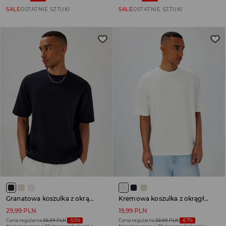
SALE
OSTATNIE SZTUKI
SALE
OSTATNIE SZTUKI
Granatowa koszulka z okrągłym dekoltem i strukturą
Kremowa koszulka z okrągłym dekoltem i strukturą
29,99 PLN
19,99 PLN
Cena regularna
59,99 PLN
-50%
Cena regularna
59,99 PLN
-67%