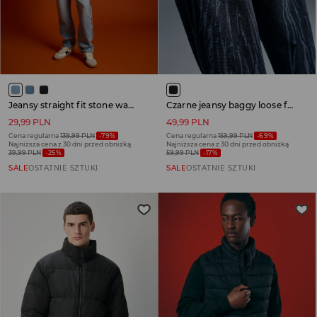
Jeansy straight fit stone wash jasnoniebieskie
Czarne jeansy baggy loose fit z motywem Y2K z tyłu
29,99 PLN
49,99 PLN
Cena regularna
139,99 PLN
-79%
Cena regularna
159,99 PLN
-69%
Najniższa cena z 30 dni przed obniżką
Najniższa cena z 30 dni przed obniżką
39,99 PLN
-25%
59,99 PLN
-17%
SALE
OSTATNIE SZTUKI
SALE
OSTATNIE SZTUKI