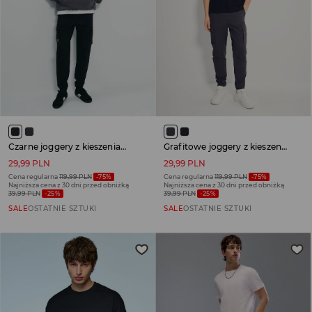
Czarne joggery z kieszeniami cargo
Grafitowe joggery z kieszeniami cargo
29,99 PLN
29,99 PLN
Cena regularna
119,99 PLN
-75%
Cena regularna
119,99 PLN
-75%
Najniższa cena z 30 dni przed obniżką
Najniższa cena z 30 dni przed obniżką
39,99 PLN
-25%
39,99 PLN
-25%
SALE
OSTATNIE SZTUKI
SALE
OSTATNIE SZTUKI