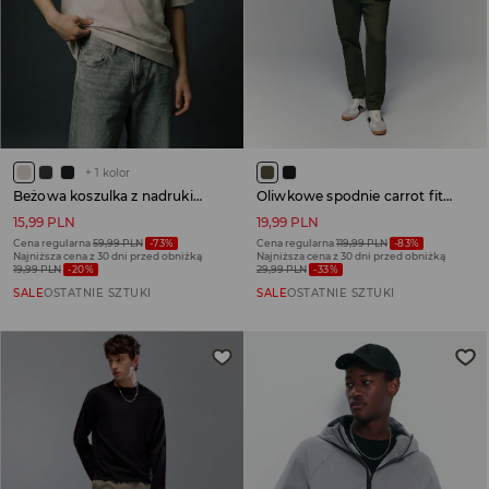
+
1
kolor
Beżowa koszulka z nadrukiem gołębia z podpisem no sh*t
Oliwkowe spodnie carrot fit z elastycznym pasem
15,99 PLN
19,99 PLN
Cena regularna
59,99 PLN
-73%
Cena regularna
119,99 PLN
-83%
Najniższa cena z 30 dni przed obniżką
Najniższa cena z 30 dni przed obniżką
19,99 PLN
-20%
29,99 PLN
-33%
SALE
OSTATNIE SZTUKI
SALE
OSTATNIE SZTUKI