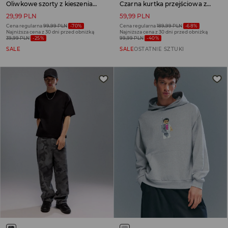
Oliwkowe szorty z kieszeniami cargo
Czarna kurtka przejściowa z kapturem
29,99 PLN
59,99 PLN
Cena regularna
99,99 PLN
-70%
Cena regularna
189,99 PLN
-68%
Najniższa cena z 30 dni przed obniżką
Najniższa cena z 30 dni przed obniżką
39,99 PLN
-25%
99,99 PLN
-40%
SALE
SALE
OSTATNIE SZTUKI