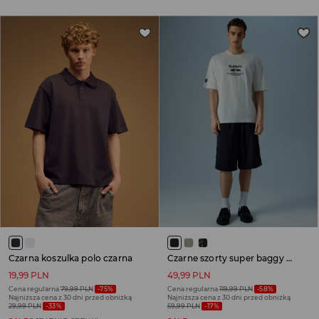
Czarna koszulka polo czarna
Czarne szorty super baggy z szarymi lampasami
19,99 PLN
49,99 PLN
Cena regularna
79,99 PLN
-75%
Cena regularna
119,99 PLN
-58%
Najniższa cena z 30 dni przed obniżką
Najniższa cena z 30 dni przed obniżką
29,99 PLN
-33%
59,99 PLN
-17%