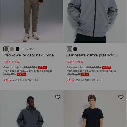
+
1
kolor
Oliwkowe joggery na gumce
Jasnoszara kurtka przejściowa z kapturem
19,99 PLN
59,99 PLN
Cena regularna
89,99 PLN
-78%
Cena regularna
189,99 PLN
-68%
Najniższa cena z 30 dni przed obniżką
Najniższa cena z 30 dni przed obniżką
29,99 PLN
-33%
69,99 PLN
-14%
SALE
OSTATNIE SZTUKI
SALE
OSTATNIE SZTUKI