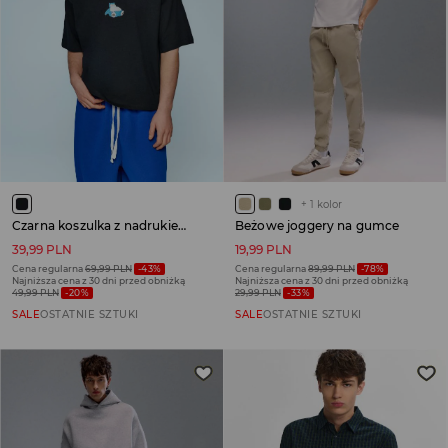
+
1
kolor
Czarna koszulka z nadrukiem Snorlax
Beżowe joggery na gumce
39,99 PLN
19,99 PLN
Cena regularna
69,99 PLN
-43%
Cena regularna
89,99 PLN
-78%
Najniższa cena z 30 dni przed obniżką
Najniższa cena z 30 dni przed obniżką
49,99 PLN
-20%
29,99 PLN
-33%
SALE
OSTATNIE SZTUKI
SALE
OSTATNIE SZTUKI