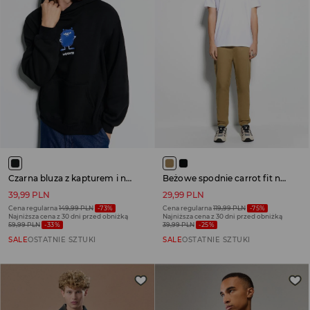
Czarna bluza z kapturem i nadrukiem Bobka z Muminków
Beżowe spodnie carrot fit na gumce
39,99 PLN
29,99 PLN
Cena regularna
149,99 PLN
-73%
Cena regularna
119,99 PLN
-75%
Najniższa cena z 30 dni przed obniżką
Najniższa cena z 30 dni przed obniżką
59,99 PLN
-33%
39,99 PLN
-25%
SALE
OSTATNIE SZTUKI
SALE
OSTATNIE SZTUKI