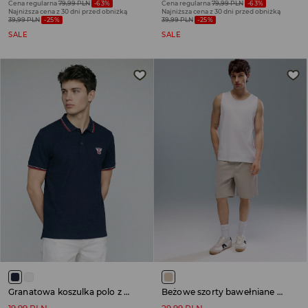
Cena regularna
79,99 PLN
-63%
Cena regularna
79,99 PLN
-63%
Najniższa cena z 30 dni przed obniżką
Najniższa cena z 30 dni przed obniżką
39,99 PLN
-25%
39,99 PLN
-25%
SALE
SALE
Granatowa koszulka polo z małym nadrukiem na piersi
Beżowe szorty bawełniane na gumce