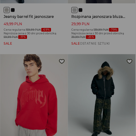
Jeansy barrel fit jasnoszare
Rozpinana jasnoszara bluza ze stójką z dzianiny SCUBA
49,99 PLN
29,99 PLN
Cena regularna
159,99 PLN
-69%
Cena regularna
139,99 PLN
-79%
Najniższa cena z 30 dni przed obniżką
Najniższa cena z 30 dni przed obniżką
59,99 PLN
-17%
39,99 PLN
-25%
SALE
SALE
OSTATNIE SZTUKI