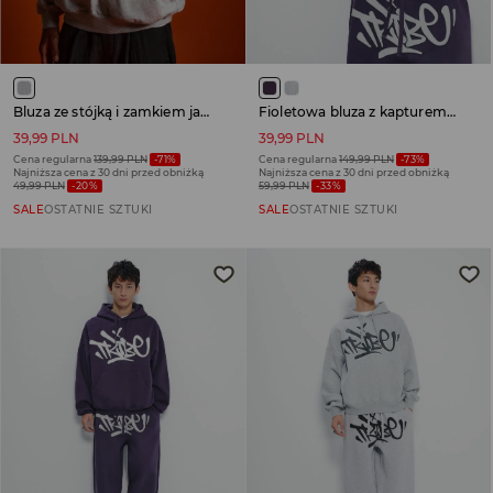
Bluza ze stójką i zamkiem jasnoszara
Fioletowa bluza z kapturem oversize cropped z nadrukiem graffiti
39,99 PLN
39,99 PLN
Cena regularna
139,99 PLN
-71%
Cena regularna
149,99 PLN
-73%
Najniższa cena z 30 dni przed obniżką
Najniższa cena z 30 dni przed obniżką
49,99 PLN
-20%
59,99 PLN
-33%
SALE
OSTATNIE SZTUKI
SALE
OSTATNIE SZTUKI