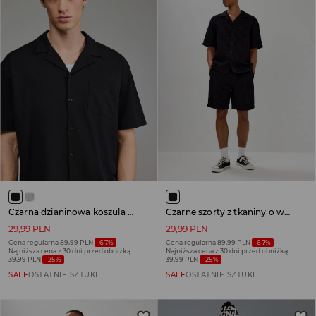
Czarna dzianinowa koszula z krótkim rękawem
Czarne szorty z tkaniny o wafelkowej strukturze
29,99 PLN
29,99 PLN
Cena regularna
89,99 PLN
-67%
Cena regularna
89,99 PLN
-67%
Najniższa cena z 30 dni przed obniżką
Najniższa cena z 30 dni przed obniżką
39,99 PLN
-25%
39,99 PLN
-25%
SALE
OSTATNIE SZTUKI
SALE
OSTATNIE SZTUKI