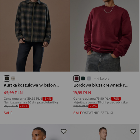
+
4
kolory
Kurtka koszulowa w beżowo-brązową kratę
Bordowa bluza crewneck regular fit basic
49,99 PLN
19,99 PLN
Cena regularna
139,99 PLN
-64%
Cena regularna
79,99 PLN
-75%
Najniższa cena z 30 dni przed obniżką
Najniższa cena z 30 dni przed obniżką
79,99 PLN
-38%
29,99 PLN
-33%
SALE
SALE
OSTATNIE SZTUKI