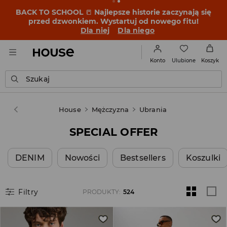
BACK TO SCHOOL
📒
Najlepsze historie zaczynają się
przed dzwonkiem. Wystartuj od nowego fitu!
Dla niej
Dla niego
Ulubione
Konto
Koszyk
Szukaj
House
Mężczyzna
Ubrania
SPECIAL OFFER
DENIM
Nowości
Bestsellers
Koszulki
Filtry
PRODUKTY
:
524