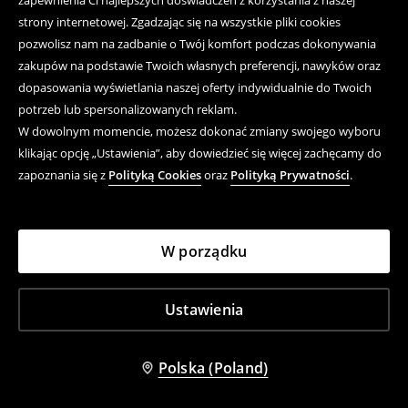
zapewnienia Ci najlepszych doświadczeń z korzystania z naszej
strony internetowej. Zgadzając się na wszystkie pliki cookies
pozwolisz nam na zadbanie o Twój komfort podczas dokonywania
zakupów na podstawie Twoich własnych preferencji, nawyków oraz
dopasowania wyświetlania naszej oferty indywidualnie do Twoich
potrzeb lub spersonalizowanych reklam.
W dowolnym momencie, możesz dokonać zmiany swojego wyboru
klikając opcję „Ustawienia”, aby dowiedzieć się więcej zachęcamy do
zapoznania się z
Polityką Cookies
oraz
Polityką Prywatności
.
W porządku
+
2
kolory
Jasnoniebieskie jeansy carrot fit z dodatkiem elastanu i efektem sprania
Beżowe spodnie relaxed fit z elastycznym pasem i zapięciem
39,99 PLN
39,99 PLN
Ustawienia
Cena regularna
139,99 PLN
-71%
Cena regularna
119,99 PLN
-67%
Najniższa cena z 30 dni przed obniżką
Najniższa cena z 30 dni przed obniżką
49,99 PLN
-20%
59,99 PLN
-33%
SALE
OSTATNIE SZTUKI
SALE
Polska (Poland)