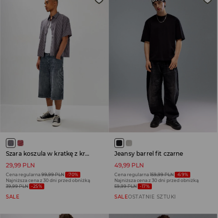
Szara koszula w kratkę z krótkim rękawem
Jeansy barrel fit czarne
29,99 PLN
49,99 PLN
Cena regularna
99,99 PLN
-70%
Cena regularna
159,99 PLN
-69%
Najniższa cena z 30 dni przed obniżką
Najniższa cena z 30 dni przed obniżką
39,99 PLN
-25%
59,99 PLN
-17%
SALE
SALE
OSTATNIE SZTUKI