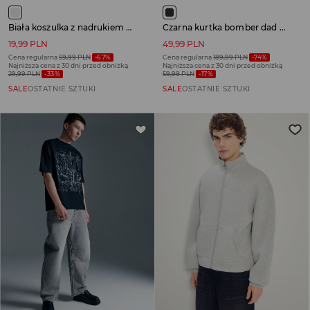
Biała koszulka z nadrukiem rekina
Czarna kurtka bomber dad fit z kołnierzykiem
19,99 PLN
49,99 PLN
Cena regularna
59,99 PLN
-67%
Cena regularna
189,99 PLN
-74%
Najniższa cena z 30 dni przed obniżką
Najniższa cena z 30 dni przed obniżką
29,99 PLN
-33%
59,99 PLN
-17%
SALE
OSTATNIE SZTUKI
SALE
OSTATNIE SZTUKI