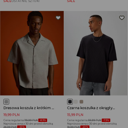
SALE
OSTATNIE SZTUKI
SALE
Dresowa koszula z krótkim rękawem jasnoszara
Czarna koszulka z okrągłym dekoltem z dzianiny strukturalnej
19,99 PLN
15,99 PLN
Cena regularna
119,99 PLN
-83%
Cena regularna
59,99 PLN
-73%
Najniższa cena z 30 dni przed obniżką
Najniższa cena z 30 dni przed obniżką
29,99 PLN
-33%
19,99 PLN
-20%