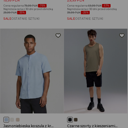
19,99 PLN
29,99 PLN
Cena regularna
79,99 PLN
-75%
Cena regularna
69,99 PLN
-57%
Najniższa cena z 30 dni przed obniżką
Najniższa cena z 30 dni przed obniżką
29,99 PLN
-33%
39,99 PLN
-25%
SALE
OSTATNIE SZTUKI
SALE
OSTATNIE SZTUKI
Jasnoniebieska koszula z krótkim rękawem i stójką
Czarne szorty z kieszeniami cargo