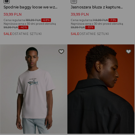
Spodnie baggy loose we wzór moro
Jasnoszara bluza z kapturem i nadrukiem ludzika LEGO
59,99 PLN
39,99 PLN
Cena regularna
189,99 PLN
-68%
Cena regularna
149,99 PLN
-73%
Najniższa cena z 30 dni przed obniżką
Najniższa cena z 30 dni przed obniżką
99,99 PLN
-40%
59,99 PLN
-33%
SALE
OSTATNIE SZTUKI
SALE
OSTATNIE SZTUKI