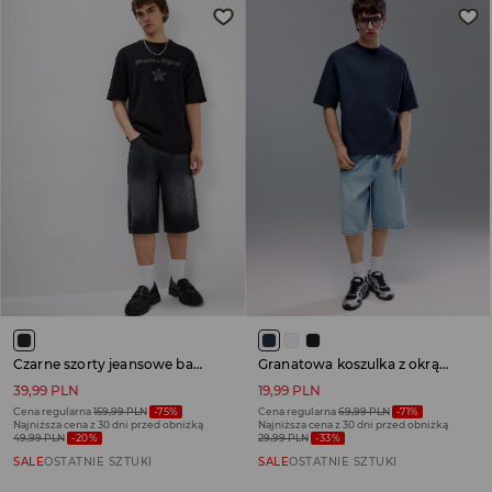
Czarne szorty jeansowe baggy fit z motywem skrzydeł
Granatowa koszulka z okrągłym dekoltem i raglanowym rękawem
39,99 PLN
19,99 PLN
Cena regularna
159,99 PLN
-75%
Cena regularna
69,99 PLN
-71%
Najniższa cena z 30 dni przed obniżką
Najniższa cena z 30 dni przed obniżką
49,99 PLN
-20%
29,99 PLN
-33%
SALE
OSTATNIE SZTUKI
SALE
OSTATNIE SZTUKI