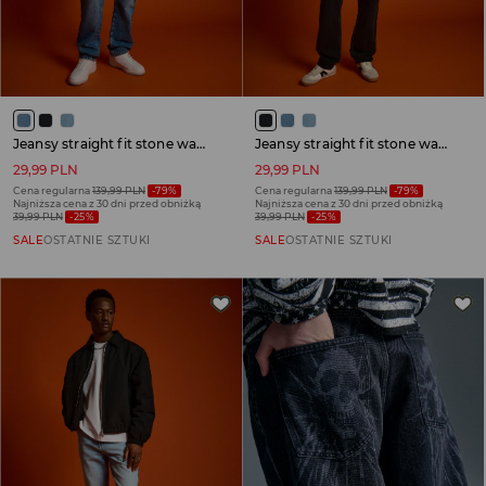
Jeansy straight fit stone wash niebieskie
Jeansy straight fit stone wash czarne
29,99 PLN
29,99 PLN
Cena regularna
139,99 PLN
-79%
Cena regularna
139,99 PLN
-79%
Najniższa cena z 30 dni przed obniżką
Najniższa cena z 30 dni przed obniżką
39,99 PLN
-25%
39,99 PLN
-25%
SALE
OSTATNIE SZTUKI
SALE
OSTATNIE SZTUKI