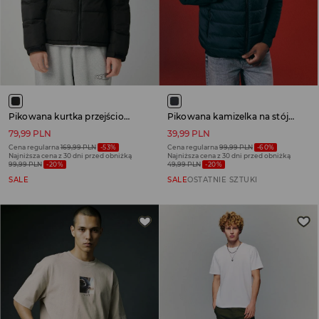
Pikowana kurtka przejściowa na stójce czarna
Pikowana kamizelka na stójce czarna
79,99 PLN
39,99 PLN
Cena regularna
169,99 PLN
-53%
Cena regularna
99,99 PLN
-60%
Najniższa cena z 30 dni przed obniżką
Najniższa cena z 30 dni przed obniżką
99,99 PLN
-20%
49,99 PLN
-20%
SALE
SALE
OSTATNIE SZTUKI