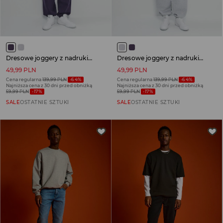
Dresowe joggery z nadrukiem graffiti fioletowe
Dresowe joggery z nadrukiem graffiti szare
49,99 PLN
49,99 PLN
Cena regularna
139,99 PLN
-64%
Cena regularna
139,99 PLN
-64%
Najniższa cena z 30 dni przed obniżką
Najniższa cena z 30 dni przed obniżką
59,99 PLN
-17%
59,99 PLN
-17%
SALE
OSTATNIE SZTUKI
SALE
OSTATNIE SZTUKI