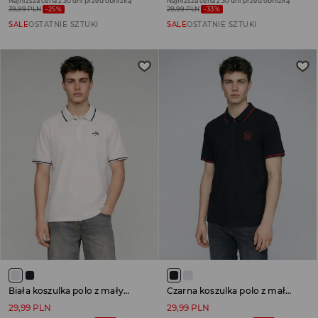
Najniższa cena z 30 dni przed obniżką
Najniższa cena z 30 dni przed obniżką
39,99 PLN
-25%
29,99 PLN
-33%
SALE
OSTATNIE SZTUKI
SALE
OSTATNIE SZTUKI
Biała koszulka polo z małym haftem na piersi
Czarna koszulka polo z małym haftem na piersi
29,99 PLN
29,99 PLN