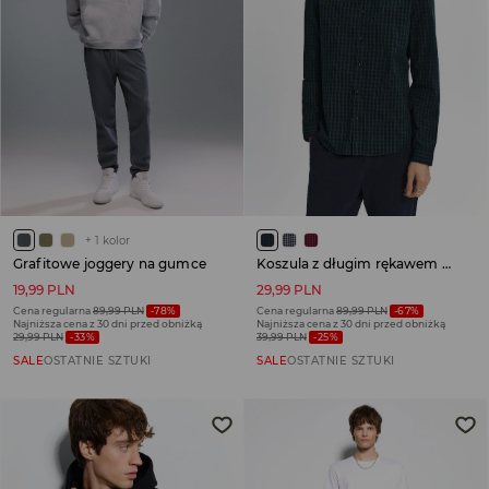
+
1
kolor
Grafitowe joggery na gumce
Koszula z długim rękawem w czarno-zieloną kratę
19,99 PLN
29,99 PLN
Cena regularna
89,99 PLN
-78%
Cena regularna
89,99 PLN
-67%
Najniższa cena z 30 dni przed obniżką
Najniższa cena z 30 dni przed obniżką
29,99 PLN
-33%
39,99 PLN
-25%
SALE
OSTATNIE SZTUKI
SALE
OSTATNIE SZTUKI