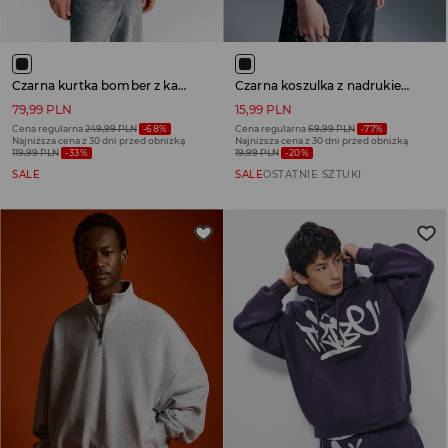
Czarna kurtka bomber z kapturem i futerkiem
Czarna koszulka z nadrukiem gołębi i napisem Midnight
79,99 PLN
15,99 PLN
Cena regularna
249,99 PLN
-68%
Cena regularna
69,99 PLN
-77%
Najniższa cena z 30 dni przed obniżką
Najniższa cena z 30 dni przed obniżką
119,99 PLN
-33%
19,99 PLN
-20%
SALE
SALE
OSTATNIE SZTUKI