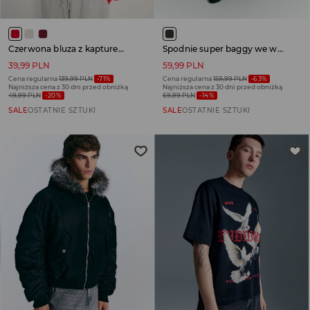
Czerwona bluza z kapturem i nadrukiem Crime
Spodnie super baggy we wzór moro
39,99 PLN
59,99 PLN
Cena regularna
139,99 PLN
-71%
Cena regularna
159,99 PLN
-63%
Najniższa cena z 30 dni przed obniżką
Najniższa cena z 30 dni przed obniżką
49,99 PLN
-20%
69,99 PLN
-14%
SALE
OSTATNIE SZTUKI
SALE
OSTATNIE SZTUKI