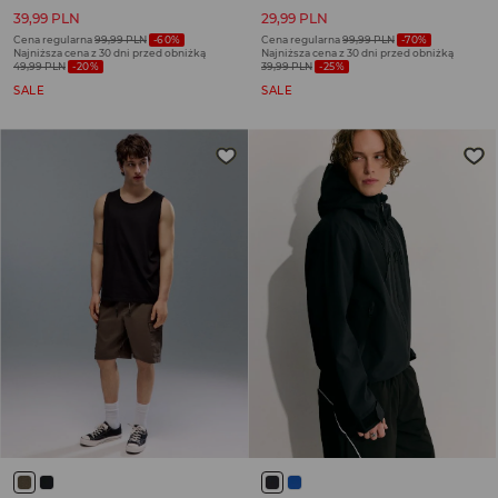
39,99 PLN
29,99 PLN
Cena regularna
99,99 PLN
-60%
Cena regularna
99,99 PLN
-70%
Najniższa cena z 30 dni przed obniżką
Najniższa cena z 30 dni przed obniżką
49,99 PLN
-20%
39,99 PLN
-25%
SALE
SALE