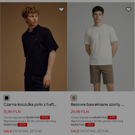
Czarna koszulka polo z haftem czaszki
Beżowe bawełniane szorty chino
15,99 PLN
29,99 PLN
Cena regularna
79,99 PLN
-80%
Cena regularna
69,99 PLN
-57%
Najniższa cena z 30 dni przed obniżką
Najniższa cena z 30 dni przed obniżką
19,99 PLN
-20%
39,99 PLN
-25%
SALE
OSTATNIE SZTUKI
SALE
OSTATNIE SZTUKI