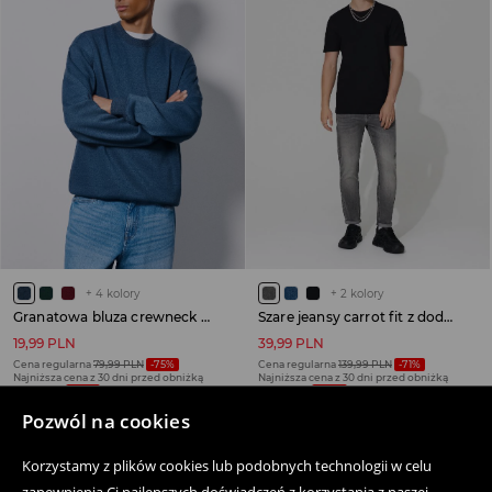
+
4
kolory
+
2
kolory
Granatowa bluza crewneck regular fit basic
Szare jeansy carrot fit z dodatkiem elastanu i efektem sprania
19,99 PLN
39,99 PLN
Cena regularna
79,99 PLN
-75%
Cena regularna
139,99 PLN
-71%
Najniższa cena z 30 dni przed obniżką
Najniższa cena z 30 dni przed obniżką
29,99 PLN
-33%
49,99 PLN
-20%
SALE
OSTATNIE SZTUKI
SALE
OSTATNIE SZTUKI
Pozwól na cookies
Korzystamy z plików cookies lub podobnych technologii w celu