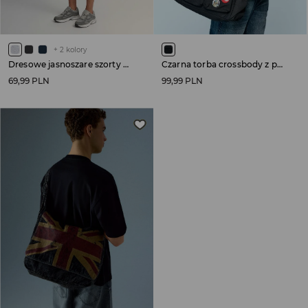
+
2
kolory
Dresowe jasnoszare szorty na gumce
Czarna torba crossbody z przypinkami
69,99 PLN
99,99 PLN