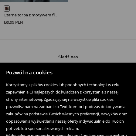
Czarna torba z motywem flagi UK
139,99 PLN
Śledź nas
Pozwól na cookies
Pomoc
Korzystamy z plików cookies lub podobnych technologii w celu
zapewnienia Ci najlepszych doświadczeń z korzystania z naszej
Zakup produktów on-line
strony internetowej. Zgadzając się na wszystkie pliki cookies
pozwolisz nam na zadbanie o Twój komfort podczas dokonywania
Aplikacja mobilna
zakupów na podstawie Twoich własnych preferencji, nawyków oraz
Regulaminy
dopasowania wyświetlania naszej oferty indywidualnie do Twoich
potrzeb lub spersonalizowanych reklam.
Polityka prywatności
W dowolnym momencie, możesz dokonać zmiany swojego wyboru