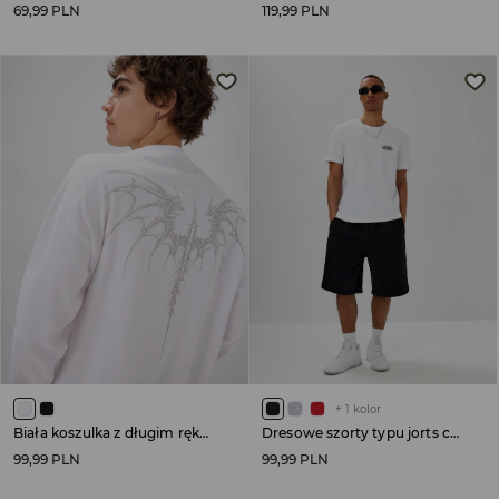
69,99 PLN
119,99 PLN
+
1
kolor
Biała koszulka z długim rękawem i nadrukami w stylu tribal
Dresowe szorty typu jorts czarne
99,99 PLN
99,99 PLN