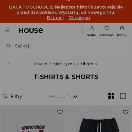
BACK TO SCHOOL
📒
Najlepsze historie zaczynają się
przed dzwonkiem. Wystartuj od nowego fitu!
Dla niej
Dla niego
Ulubione
Konto
Koszyk
Szukaj
House
Mężczyzna
Ubrania
T-SHIRTS & SHORTS
Filtry
PRODUKTY
:
33