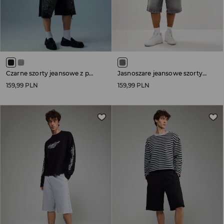
Czarne szorty jeansowe z postrzępioną nogawką i naszywką w stylu tribal
Jasnoszare jeansowe szorty z haftem Synth
159,99 PLN
159,99 PLN