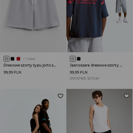
+
1
kolor
Dresowe szorty typu jorts szare
Jasnoszare dresowe szorty z surowo wykończonymi brzegami
99,99 PLN
99,99 PLN
OSTATNIE SZTUKI