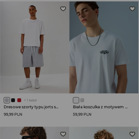
+
1
kolor
Dresowe szorty typu jorts szare
Biała koszulka z motywem w stylu graffiti
99,99 PLN
59,99 PLN