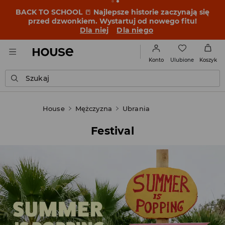
BACK TO SCHOOL
📒
Najlepsze historie zaczynają się
przed dzwonkiem. Wystartuj od nowego fitu!
Dla niej
Dla niego
Ulubione
Konto
Koszyk
Szukaj
House
Mężczyzna
Ubrania
Festival