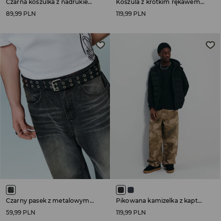
Czarna koszulka z nadrukiem Red Hot Chili Peppers
Koszula z krótkim rękawem w granatowo-czarną kratę
89,99 PLN
119,99 PLN
Czarny pasek z metalowymi oczkami
Pikowana kamizelka z kapturem czarna
59,99 PLN
119,99 PLN