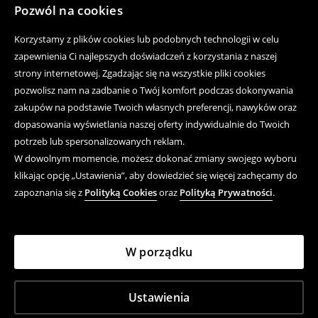
Pozwól na cookies
Pomoc
Korzystamy z plików cookies lub podobnych technologii w celu
zapewnienia Ci najlepszych doświadczeń z korzystania z naszej
Zakup produktów on-line
strony internetowej. Zgadzając się na wszystkie pliki cookies
pozwolisz nam na zadbanie o Twój komfort podczas dokonywania
Aplikacja mobilna
zakupów na podstawie Twoich własnych preferencji, nawyków oraz
Regulaminy
dopasowania wyświetlania naszej oferty indywidualnie do Twoich
potrzeb lub spersonalizowanych reklam.
Polityka prywatności
W dowolnym momencie, możesz dokonać zmiany swojego wyboru
klikając opcję „Ustawienia”, aby dowiedzieć się więcej zachęcamy do
Kwestie Prawne
zapoznania się z
Polityką Cookies
oraz
Polityką Prywatności
.
LPP
W porządku
LPP S.A., ul. Łąkowa 39/44, 80‑769 Gdańsk, Polska,
zarejestrowana przez Sąd Rejonowy Gdańsk-Północ
w Gdańsku, KRS: 0000000778, kapitał
Ustawienia
zakładowy 3.708.482 PLN (zapłacony w całości),
NIP: 583‑10‑14‑898, REGON: 190852164