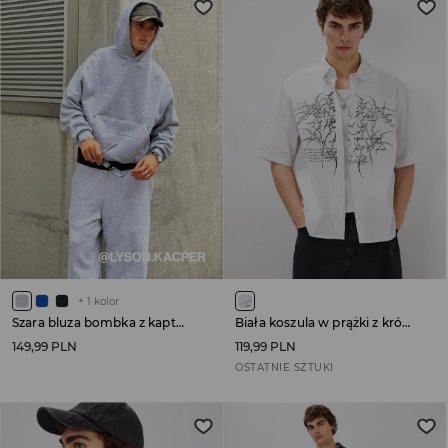
+
1
kolor
Szara bluza bombka z kapturem basic
Biała koszula w prążki z krótkim rękawem i nadrukiem tribal
149,99 PLN
119,99 PLN
OSTATNIE SZTUKI