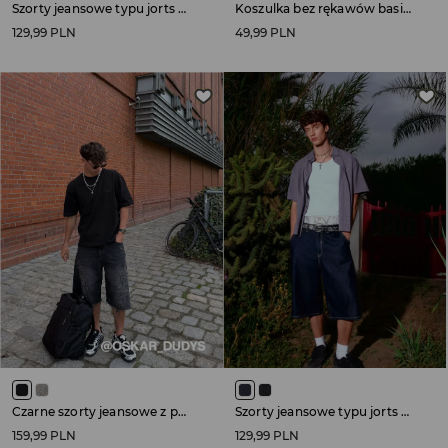
Szorty jeansowe typu jorts czarne
Koszulka bez rękawów basic z okrągłym dekoltem czarna
129,99 PLN
49,99 PLN
Czarne szorty jeansowe z postrzępioną nogawką i naszywką w stylu tribal
Szorty jeansowe typu jorts granatowe
159,99 PLN
129,99 PLN