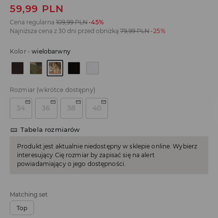
59,99
PLN
Cena regularna
109,99
PLN
-45%
Najniższa cena z 30 dni przed obniżką
79,99
PLN
-25%
Kolor
-
wielobarwny
Rozmiar
(wkrótce dostępny)
34
36
38
40
Tabela rozmiarów
Produkt jest aktualnie niedostępny w sklepie online. Wybierz
interesujący Cię rozmiar by zapisać się na alert
powiadamiający o jego dostępności.
Matching set
Top