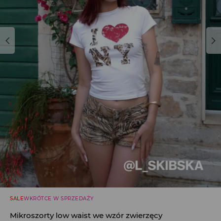
SALE
WKRÓTCE W SPRZEDAŻY
Mikroszorty low waist we wzór zwierzęcy