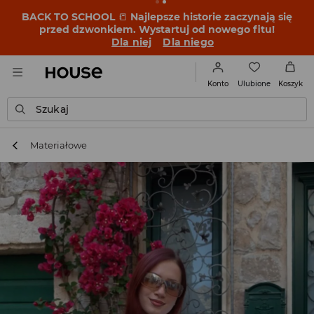
BACK TO SCHOOL
📒
Najlepsze historie zaczynają się
przed dzwonkiem. Wystartuj od nowego fitu!
Dla niej
Dla niego
Ulubione
Konto
Koszyk
Szukaj
Materiałowe