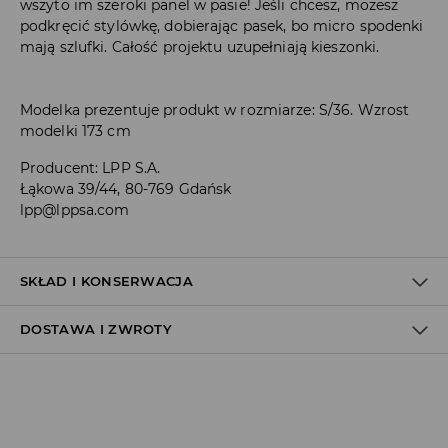
wszyto im szeroki panel w pasie! Jeśli chcesz, możesz
podkręcić stylówkę, dobierając pasek, bo micro spodenki
mają szlufki. Całość projektu uzupełniają kieszonki.
Modelka prezentuje produkt w rozmiarze: S/36. Wzrost
modelki 173 cm
Producent
:
LPP S.A.
Łąkowa 39/44, 80-769 Gdańsk
lpp@lppsa.com
SKŁAD I KONSERWACJA
DOSTAWA I ZWROTY
MATERIAŁ PIERWSZY
:
97% BAWEŁNA, 3% ELASTAN
NIE BIELIĆ
Polityka dostawy
Odbiór w salonie: