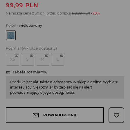
99,99
PLN
Najniższa cena z 30 dni przed obniżką
139,99
PLN
-29%
Kolor
-
wielobarwny
Rozmiar
(wkrótce dostępny)
XS
S
M
L
Tabela rozmiarów
Produkt jest aktualnie niedostępny w sklepie online. Wybierz
interesujący Cię rozmiar by zapisać się na alert
powiadamiający o jego dostępności.
POWIADOM MNIE