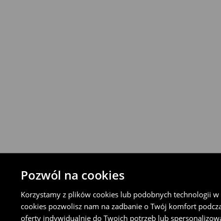
Produkty możesz zwrócić za darmo w cią
stacjonarnym House lub nadając płatną p
Orlen Paczka lub sklepie Żabka (w tym cel
Koncie Klienta).
⟶
Szczegółowe zasady zwrotu
Pozwól na cookies
Korzystamy z plików cookies lub podobnych technologii w ce
cookies pozwolisz nam na zadbanie o Twój komfort podcz
oferty indywidualnie do Twoich potrzeb lub spersonalizow