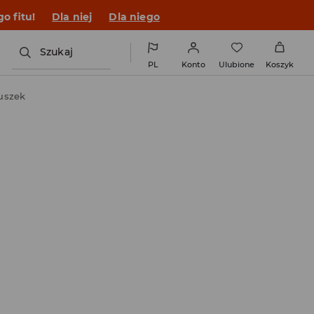
o fitu!
Dla niej
Dla niego
Szukaj
PL
Konto
Ulubione
Koszyk
uszek