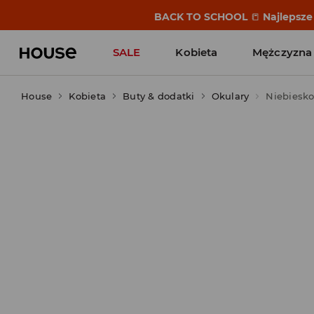
BACK TO SCHOOL
📒
Najlepsze 
SALE
Kobieta
Mężczyzna
House
Kobieta
Buty & dodatki
Okulary
Niebiesko