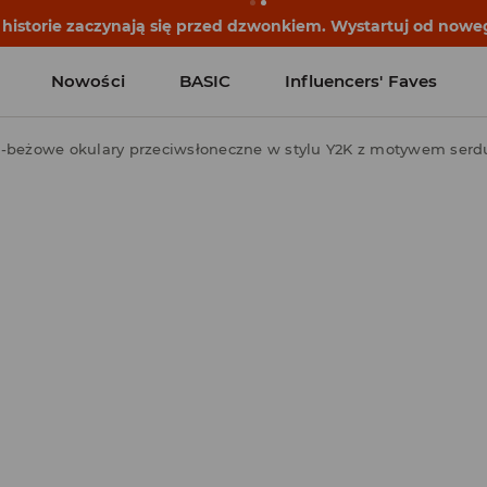
historie zaczynają się przed dzwonkiem. Wystartuj od noweg
Nowości
BASIC
Influencers' Faves
-beżowe okulary przeciwsłoneczne w stylu Y2K z motywem serd