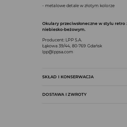
metalowe detale w złotym kolorze
Okulary przeciwsłoneczne w stylu retro 
niebiesko-beżowym.
Producent
:
LPP S.A.
Łąkowa 39/44, 80-769 Gdańsk
lpp@lppsa.com
SKŁAD I KONSERWACJA
50% POLIWĘGLAN, 40% STAL NIERDZEWNA, 10
DOSTAWA I ZWROTY
Polityka dostawy
Odbiór w salonie: