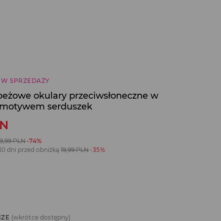
 W SPRZEDAŻY
beżowe okulary przeciwsłoneczne w
z motywem serduszek
LN
9,99
PLN
-74%
30 dni przed obniżką
19,99
PLN
-35%
IZE
(wkrótce dostępny)