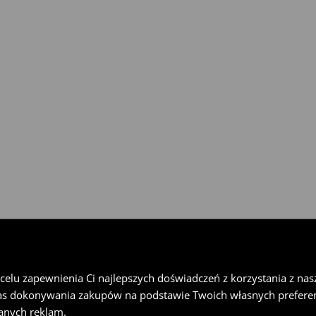
gu 30 dni w każdym salonie
rzesyłkę w Paczkomat® InPost,
u wypełnij formularz online w
lu zapewnienia Ci najlepszych doświadczeń z korzystania z naszej
as dokonywania zakupów na podstawie Twoich własnych preferen
anych reklam.